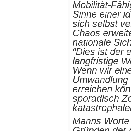
Mobilität-Fähi
Sinne einer id
sich selbst v
Chaos erweite
nationale Sich
“Dies ist der
langfristige W
Wenn wir eine
Umwandlung i
erreichen kön
sporadisch Z
katastrophal
Manns Worte 
Gründen der p