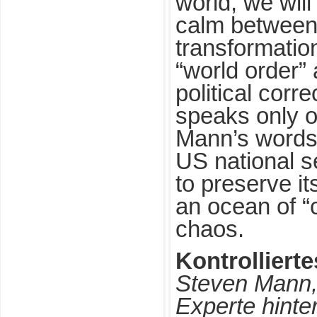
world, we will
calm between
transformatio
“world order” 
political corr
speaks only o
Mann’s words,
US national se
to preserve its
an ocean of “co
chaos.
Kontrolliert
Steven Mann,
Experte hinte