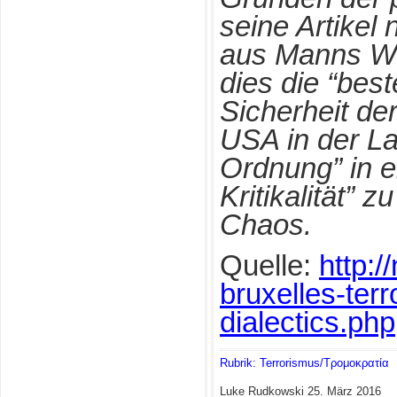
seine Artikel
aus Manns Wor
dies die “best
Sicherheit de
USA in der Lag
Ordnung” in e
Kritikalität” 
Chaos.
Quelle:
http:
bruxelles-terr
dialectics.php
Rubrik: Terrorismus/Τρομοκρατία
Luke Rudkowski
25. März 2016