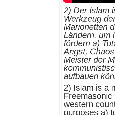
2) Der Islam i
Werkzeug de
Marionetten d
Ländern, um 
fördern a) Tot
Angst, Chaos 
Meister der Ma
kommunistis
aufbauen kön
2) Islam is a 
Freemasonic
western countr
purposes a) to