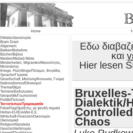
Home
Ή
Diktatur/Δικτατορία
Brain Drain
Εδω διαβαζε
Allgemein
Balkan/Βαλκάνια
και
γ
Bücher/Βιβλια
Medien/Μαζικά Μέσα
Hier lesen 
Minderheiten, Migranten/Μειονότητες,
Μετανάστες
Kriege, Flüchtlinge/Πόλεμοι, Φυγάδες
Sprache/Γλώσσα
Gesellschaft, Meinung/Κοινωνία, Γνώμη
Nationalismus/Εθνικισμοί
Thema/Θέμα
Bruxelles-
Termine/Εκδηλώσεις
Geopolitik/Γεωπολιτική
Dialektik/
Politik/Πολιτική
Terrorismus/Τρομοκρατία
Controlled
FalseFlagOps/Επιχ. με ψευδή σημαία
Hellas-EU/Ελλάδα-Ε.Ε.
Wirtschaft-Finanzen/Οικονομία-
Chaos
Οικονομικά
Religion/Θρησκεία
Geschichte/Ιστορία
Umwelt/Περιβάλλον