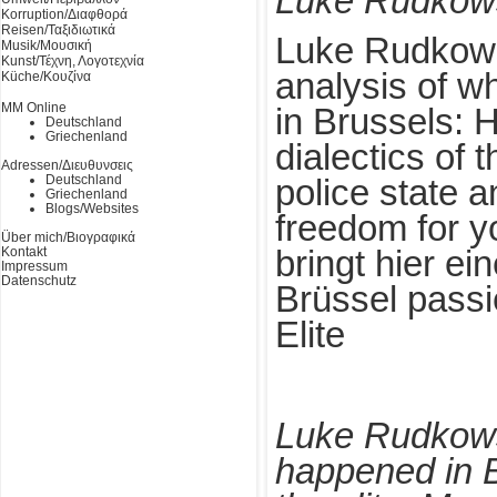
Luke Rudkow
Korruption/Διαφθορά
Reisen/Ταξιδιωτικά
Luke Rudkows
Musik/Μουσική
Kunst/Τέχνη, Λογοτεχνία
analysis of 
Küche/Κουζίνα
MM Online
in Brussels: 
Deutschland
Griechenland
dialectics of t
Adressen/Διευθυνσεις
Deutschland
police state a
Griechenland
Blogs/Websites
freedom for 
Über mich/Βιογραφικά
Kontakt
bringt hier e
Impressum
Datenschutz
Brüssel passi
Elite
Luke Rudkowsk
happened in B