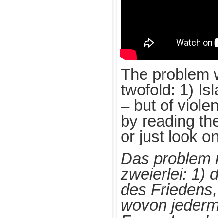
The problem w
twofold: 1) Is
– but of viol
by reading th
or just look o
Das problem m
zweierlei: 1) 
des Friedens,
wovon jederm