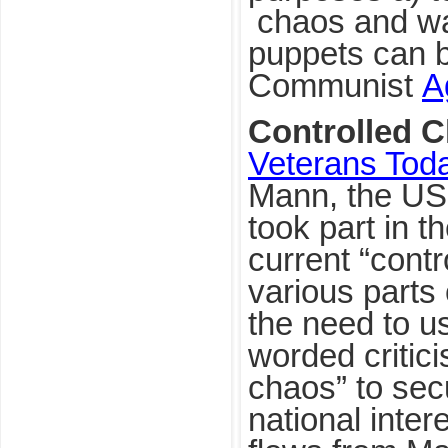
chaos and war
puppets can bu
Communist
A
Controlled 
Veterans Tod
Mann, the US 
took part in t
current “contr
various parts
the need to us
worded critic
chaos” to se
national inte