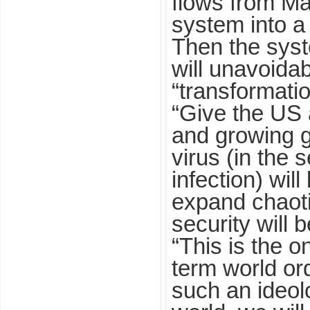
flows from Man
system into a s
Then the syst
will unavoida
“transformatio
“Give the US
and growing gl
virus (in the 
infection) will
expand chaoti
security will 
“This is the o
term world or
such an ideol