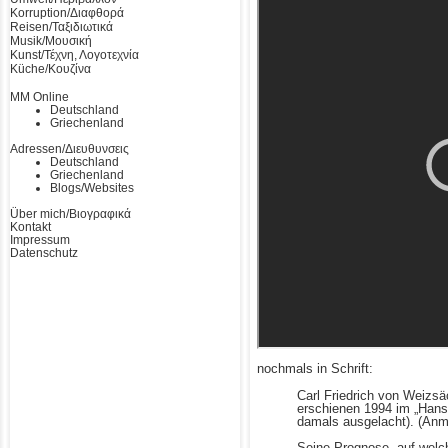
Korruption/Διαφθορά
Reisen/Ταξιδιωτικά
Musik/Μουσική
Kunst/Τέχνη, Λογοτεχνία
Küche/Κουζίνα
MM Online
Deutschland
Griechenland
Adressen/Διευθυνσεις
Deutschland
Griechenland
Blogs/Websites
Über mich/Βιογραφικά
Kontakt
Impressum
Datenschutz
nochmals in Schrift:
Carl Friedrich von Weizs
erschienen 1994 im „Hans
damals ausgelacht). (Anme
Seine Prognose, auf welc