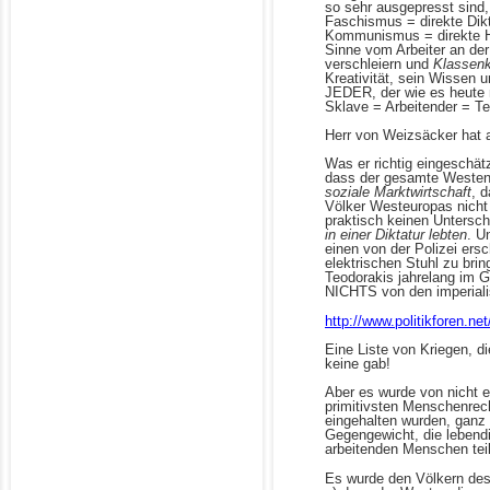
so sehr ausgepresst sin
Faschismus = direkte Dikt
Kommunismus = direkte He
Sinne vom Arbeiter an de
verschleiern und
Klassen
Kreativität, sein Wissen 
JEDER, der wie es heute 
Sklave = Arbeitender = Tei
Herr von Weizsäcker hat a
Was er richtig eingeschätz
dass der gesamte Westen s
soziale Marktwirtschaft
, 
Völker Westeuropas nicht 
praktisch keinen Untersc
in einer Diktatur lebten
. U
einen von der Polizei ers
elektrischen Stuhl zu bri
Teodorakis jahrelang im 
NICHTS von den imperiali
http://www.politikforen.
Eine Liste von Kriegen, d
keine gab!
Aber es wurde von nicht e
primitivsten Menschenrec
eingehalten wurden, ganz 
Gegengewicht, die lebendi
arbeitenden Menschen tei
Es wurde den Völkern de