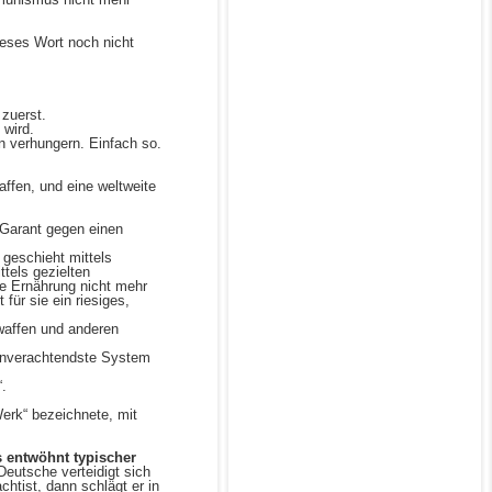
ieses Wort noch nicht
zuerst.
 wird.
 verhungern. Einfach so.
affen, und eine weltweite
 Garant gegen einen
geschieht mittels
ttels gezielten
ne Ernährung nicht mehr
für sie ein riesiges,
waffen und anderen
enverachtendste System
“.
Werk“ bezeichnete, mit
s entwöhnt typischer
eutsche verteidigt sich
htist, dann schlägt er in