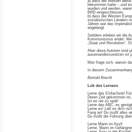
a) dass der Westen diese
bekommen hatte – und es a
wurden und werden, waren 
BRD eingeschlossen.
b) dass der Westen Euro
sozialistischen Ländern n
Jahren war das imperiali
angelangt.
Seitdem erleben wir die A
Kommunismus endet. Wer 
„Staat und Revolution“, S
Aber diese Autoren sind j
auseinanderzusetzen ist j
Man frage sich, warum da
In diesem Zusammenhang n
Bertold Brecht
Lob des Lernens
Lerne das Einfachste! Für
Deren Zeit gekommen ist,
Ist es nie zu spät!
Lerne das ABC, es genügt 
Lerne es! Laß es dich nic
Fang an! Du mußt alles w
Du mußt die Führung übe
Lerne Mann im Asyl!
Lerne, Mann im Gefängnis
Lerne, Frau in der Küche!