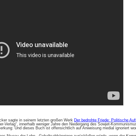
äcker sagte in seinem letzten großen Werk
Der bedrohte Friede: Politische Au
er-Verlag“, innerhalb weniger Jahre den Niedergang des Sowjet-Kommunismus
rkung: Und dieses Buch ist offensichtlich auf Anweisung medial ignoriert wo
hes Niveau der Lohn-, Gehaltsabhängigen zurückfallen würde, wenn der Ko