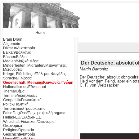
Home
Brain Drain
Allgemein
Diktatur/Δικτατορία
Balkan/Βαλκάνια
Bücher/Βιβλια
Medien/Μαζικά Μέσα
Der Deutsche: absolut o
Minderheiten, Migranten/Μειονότητες,
Martin Bartonitz
Μετανάστες
Kriege, Flüchtlinge/Πόλεμοι, Φυγάδες
Der Deutsche: absolut obrigkeit
Sprache/Γλώσσα
Held vor dem Feind, aber ein tot
Gesellschaft, Meinung/Κοινωνία, Γνώμη
C. F. von Weizsäcker
Nationalismus/Εθνικισμοί
Thema/Θέμα
Termine/Εκδηλώσεις
Geopolitik/Γεωπολιτική
Politik/Πολιτική
Terrorismus/Τρομοκρατία
FalseFlagOps/Επιχ. με ψευδή σημαία
Hellas-EU/Ελλάδα-Ε.Ε.
Wirtschaft-Finanzen/Οικονομία-
Οικονομικά
Religion/Θρησκεία
Geschichte/Ιστορία
Umwelt/Περιβάλλον