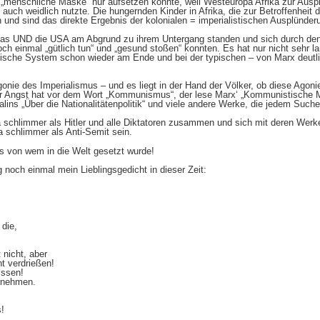
 „menschliche Maske“ nur aufsetzen konnte, weil Westeuropa Afrika zur Ausp
uch weidlich nutzte. Die hungernden Kinder in Afrika, die zur Betroffenheit d
und sind das direkte Ergebnis der kolonialen = imperialistischen Ausplünder
pas UND die USA am Abgrund zu ihrem Untergang standen und sich durch den
och einmal „gütlich tun“ und „gesund stoßen“ konnten. Es hat nur nicht sehr l
stische System schon wieder am Ende und bei der typischen – von Marx deut
gonie des Imperialismus – und es liegt in der Hand der Völker, ob diese Ago
Angst hat vor dem Wort „Kommunismus“, der lese Marx‘ „Kommunistische Ma
talins „Über die Nationalitätenpolitik“ und viele andere Werke, die jedem Su
a schlimmer als Hitler und alle Diktatoren zusammen und sich mit deren Werke
a schlimmer als Anti-Semit sein.
s von wem in die Welt gesetzt wurde!
och einmal mein Lieblingsgedicht in dieser Zeit:
 die,
nicht, aber
ht verdrießen!
issen!
rnehmen.
!