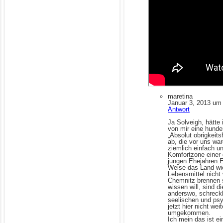
maretina
Januar 3, 2013 um
Antwort
Ja Solveigh, hätte
von mir eine hunde
„Absolut obrigkeit
ab, die vor uns wa
ziemlich einfach un
Komfortzone einer g
jungen Ehejahren.E
Weise das Land wie
Lebensmittel nicht
Chemnitz brennen s
wissen will, sind 
anderswo, schreckl
seelischen und psy
jetzt hier nicht we
umgekommen.
Ich mein das ist e