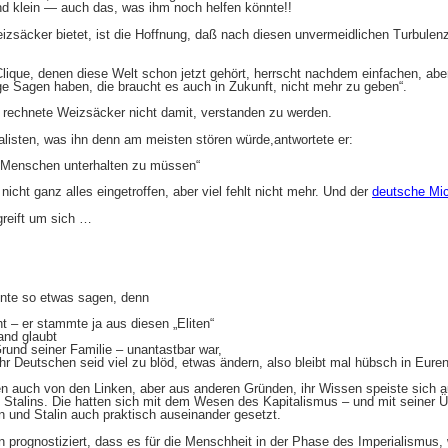
nd klein — auch das, was ihm noch helfen könnte!!
izsäcker bietet, ist die Hoffnung, daß nach diesen unvermeidlichen Turbulen
 Clique, denen diese Welt schon jetzt gehört, herrscht nachdem einfachen, aber
nige Sagen haben, die braucht es auch in Zukunft, nicht mehr zu geben“.
 rechnete Weizsäcker nicht damit, verstanden zu werden.
alisten, was ihn denn am meisten stören würde,antwortete er:
Menschen unterhalten zu müssen“
icht ganz alles eingetroffen, aber viel fehlt nicht mehr. Und der
deutsche Mich
reift um sich …
nnte so etwas sagen, denn
t – er stammte ja aus diesen „Eliten“
and glaubt
Grund seiner Familie – unantastbar war,
: Ihr Deutschen seid viel zu blöd, etwas ändern, also bleibt mal hübsch in Eure
 auch von den Linken, aber aus anderen Gründen, ihr Wissen speiste sich a
 Stalins. Die hatten sich mit dem Wesen des Kapitalismus – und mit seiner Ü
n und Stalin auch praktisch auseinander gesetzt.
 prognostiziert, dass es für die Menschheit in der Phase des Imperialismus,