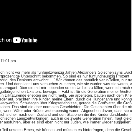
 11:01 pm
 ich nicht vor mehr als fünfundzwanzig Jahren Alexanders Solschenizyns „Arc
rtprozentige Unterschrift bekommen. So sind es nur fünfundneunzig Prozent.
shörig, des Denkens entwöhnt….“ Wir können das natürlich verur-Teilen, nur t
ren. Und dann lasst uns versuchen zu sehen, wie sie wurden was sie waren, wa
d arrogant, über die mit mir Lebenden so ein Ur-Teil zu fällen, wenn ich mich 
utbürgerlichen Existenz bewege. – Fakt ist für die Generation meiner Großelt
in Diktaturende erlebten sie nicht mehr. Sie arbeiteten, bauten nach dem Kri
der auf, brachten ihre Kinder, meine Eltern, durch die Hungerjahre und kon
 wegwerfen. Schwiegen über Kriegserlebnisse, gerade die Großväter, die Groß
ahen. Das sind die eher normalen Geschichten. Die Geschichten über die nie
die, wenn Väter oder Brüder widerspenstig waren. Abgesehen davon, dass sie
ich sicher, nach dem Zustand und den Stationen die ihre Kinder durchlaufen
chischen Langzeitwirkungen, auch in die zweite Generation hinein, fragt gle
iter ausführen, aber es sind eben nicht nur Juden, wie immer wieder suggeriert
in Teil unseres Erbes, wir können und müssen es hinterfragen, denn die Gesc