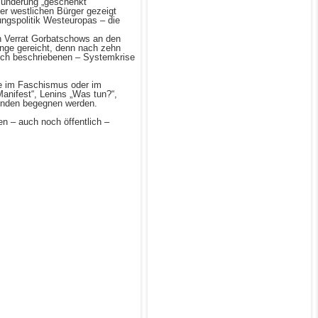
lünderung „geschenkt“
er westlichen Bürger gezeigt
ungspolitik Westeuropas – die
 Verrat Gorbatschows an den
ange gereicht, denn nach zehn
lich beschriebenen – Systemkrise
nie im Faschismus oder im
nifest“, Lenins „Was tun?“,
chenden begegnen werden.
n – auch noch öffentlich –