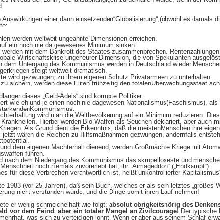
d.
e Auswirkungen einer dann einsetzenden“Globalisierung“,(obwohl es damals d
te:
hlen werden weltweit ungeahnte Dimensionen erreichen.
auf ein noch nie da gewesenes Minimum sinken.
e werden mit dem Bankrott des
Staates zusammenbrechen. Rentenzahlungen 
globale Wirtschaftskrise ungeheurer Dimension, die von Spekulanten ausgelöst
ch dem Untergang des Kommunismus werden in Deutschland wieder Menschen
gerkriegen steigt weltweit dramatisch.
ite wird gezwungen, zu ihrem eigenen Schutz Privatarmeen zu unterhalten.
 zu sichern, werden diese Eliten frühzeitig den totalenÜberwachungsstaat sch
anger dieses „Geld-Adels“ sind korrupte Politiker.
rdert wie eh und je einen noch nie dagewesen Nationalismus(Faschismus), als
erstarkendenKommunismus.
terhaltung wird man die Weltbevölkerung auf ein Minimum reduzieren. Dies 
 Krankheiten. Hierbei werden Bio-Waffen als Seuchen deklariert, aber auch mi
riegen. Als Grund dient die Erkenntnis, daß die meistenMenschen ihre eige
, jetzt wären die Reichen zu Hilfsmaßnahmen gezwungen, andernfalls entsteht 
tpotential.
 und dem eigenen Machterhalt dienend, werden Großmächte Kriege mit Atom
swaffen führen.
rd nach dem Niedergang des Kommunismus das skrupelloseste und mensch
e Menschheit noch niemals zuvorerlebt hat, ihr „Armageddon“ („Endkampf“).
 für diese Verbrechen verantwortlich ist, heißt“unkontrollierter Kapitalismus
e 1983 (vor 25 Jahren), daß sein Buch, welches er als sein letztes „großes 
erung nicht verstanden würde, und die Dinge somit ihren Lauf nehmen!
te er wenig schmeichelhaft wie folgt:
absolut obrigkeitshörig des Denken
ld vor dem Feind, aber ein totaler Mangel an Zivilcourage!
Der typische D
 mehrhat, was sich zu verteidigen lohnt. Wenn er aber aus seinem Schlaf erwac