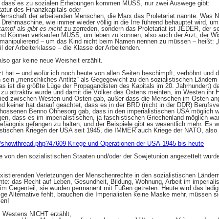
d, dass es zu sozialen Erhebungen kommen MUSS, nur zwei Auswege gibt:
atur des Finanzkapitals oder
rrschaft der arbeitenden Menschen, die Marx das Proletariat nannte. Was
r Drehmaschine, wie immer wieder völlig in die Irre führend behauptet wird,
kampf
als
gibt es nicht
zu zerreden, sondern das Proletariat ist JEDER, der sei
und Können verkaufen MUSS, um leben zu können, also auch der Arzt, der Wis
manipulierend – um das Kind nicht beim Namen nennen zu müssen – heißt: „l
l der Arbeiterklasse – die Klasse der Arbeitenden.
lso gar keine neue Weisheit erzählt.
t hat – und wofür ich noch heute von allen Seiten beschimpft, verhöhnt und di
ein „menschliches Antlitz“ als Gegegewicht zu den sozialistischen Ländern g
das ist die größte Lüge der Propagandisten des Kapitals im 20. Jahrhundert) d
zu attraktiv wurde und damit die Völker des Ostens meinten, im Westen ihr He
hied zwischen Westen und Osten gab, außer dass die Menschen im Osten an
nd keiner hat darauf geachtet, dass es in der BRD (nicht in der DDR) Berufs
chossenen Benno Ohnesorg gab, dass in den imperialistischen USA möglich wa
ngen, dass es im imperialistischen, ja faschistischen Griechenland möglich w
Gefängnis gefangen zu halten, und der Beispiele gibt es wesentlich mehr. E
stischen Kriegen der USA seit 1945, die IMMER auch Kriege der NATO, also 
net/showthread.php?47609-Kriege-und-Operationen-der-USA-1945-bis-heute
ie von den sozialistischen Staaten und/oder der Sowjetunion angezettelt wurde
xistierenden Verletzungen der Menschenrechte in den sozialistischen Ländern
hte: das Recht auf Leben, Gesundheit, Bildung, Wohnung, Arbeit im imperial
im Gegenteil, sie wurden permanent mit Füßen getreten. Heute wird das ledigl
ge Alternative fehlt, brauchen die Imperialisten keine Maske mehr, müssen sie
len!
s Westens NICHT erzählt,