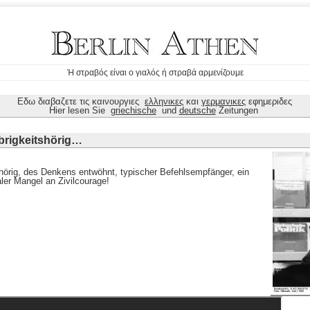
Ή στραβός είναι ο γιαλός ή στραβά αρμενίζουμε
Εδω διαβαζετε τις καινουργιες
ελληνικες
και
γερμανικες
εφημεριδες
Hier lesen Sie
griechische
und
deutsche
Zeitungen
brigkeitshörig…
shörig, des Denkens entwöhnt, typischer Befehlsempfänger, ein
aler Mangel an Zivilcourage!