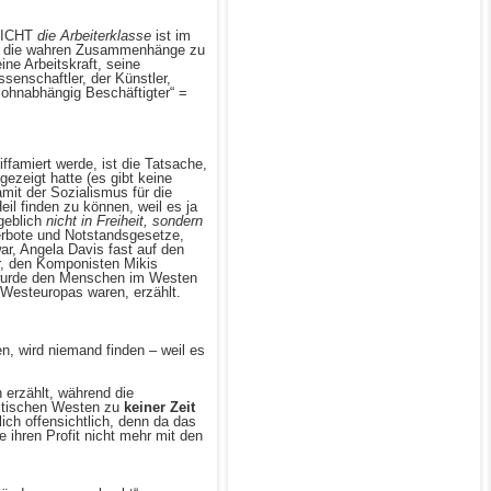
 NICHT
die Arbeiterklasse
ist im
 um die wahren Zusammenhänge zu
ne Arbeitskraft, seine
senschaftler, der Künstler,
ohnabhängig Beschäftigter“ =
ffamiert werde, ist die Tatsache,
ezeigt hatte (es gibt keine
amit der Sozialismus für die
il finden zu können, weil es ja
geblich
nicht in Freiheit, sondern
verbote und Notstandsgesetze,
r, Angela Davis fast auf den
ar, den Komponisten Mikis
s wurde den Menschen im Westen
Westeuropas waren, erzählt.
n, wird niemand finden – weil es
 erzählt, während die
istischen Westen zu
keiner Zeit
ich offensichtlich, denn da das
 ihren Profit nicht mehr mit den