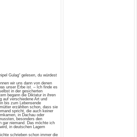
hipel Gulag“ gelesen, du würdest
rennen wir uns dann von denen
s unser Erbe ist. – Ich finde es
selbst in der gesicherten
ern begann die Diktatur in ihren
eg auf verschiedene Art und
nten bis zum Lebensende
mütter erzählten schon, dass sie
mand spricht, die auch keiner
 umkamen, in Dachau oder
 mussten, besonders den
ich gar niemand. Das möchte ich
 wird, in deutschen Lagern
hichte schrieben schon immer die