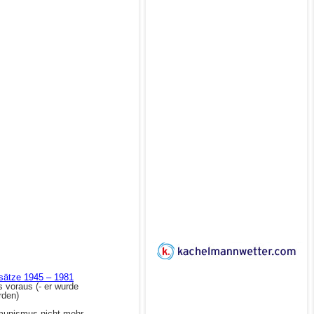
fsätze 1945 – 1981
 voraus (- er wurde
rden)
mmunismus nicht mehr