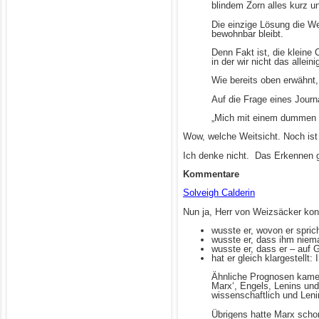
blindem Zorn alles kurz u
Die einzige Lösung die We
bewohnbar bleibt.
Denn Fakt ist, die kleine
in der wir nicht das allei
Wie bereits oben erwähnt,
Auf die Frage eines Journ
„Mich mit einem dummen 
Wow, welche Weitsicht. Noch ist n
Ich denke nicht. Das Erkennen g
Kommentare
Solveigh Calderin
Nun ja, Herr von Weizsäcker ko
wusste er, wovon er sprich
wusste er, dass ihm niem
wusste er, dass er – auf 
hat er gleich klargestellt
Ähnliche Prognosen kamen
Marx‘, Engels, Lenins und
wissenschaftlich und Leni
Übrigens hatte Marx schon