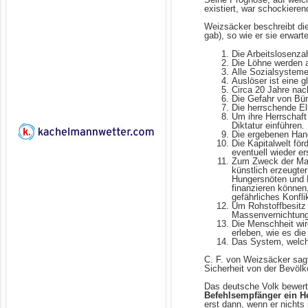
existiert, war schockieren
Weizsäcker beschreibt di
gab), so wie er sie erwarte
Die Arbeitslosenza
Die Löhne werden 
Alle Sozialsystem
Auslöser ist eine 
Circa 20 Jahre na
Die Gefahr von Bür
Die herrschende El
Um ihre Herrschaft
Diktatur einführen.
Die ergebenen Handl
Die Kapitalwelt fö
eventuell wieder 
Zum Zweck der Mach
künstlich erzeugter
Hungersnöten und K
finanzieren können
gefährliches Konflik
Um Rohstoffbesitz
Massenvernichtung
Die Menschheit wi
erleben, wie es di
Das System, welches
C. F. von Weizsäcker sagt
Sicherheit von der Bevölk
Das deutsche Volk bewerte
Befehlsempfänger ein He
erst dann, wenn er nichts