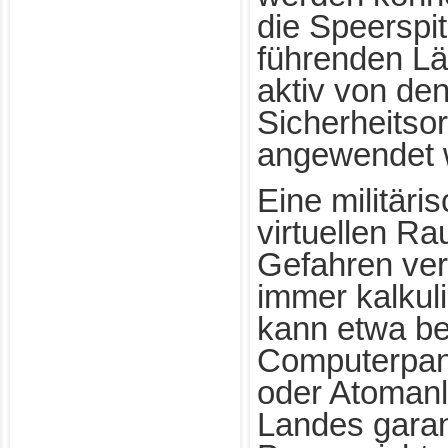
die Speerspit
führenden Lä
aktiv von de
Sicherheitso
angewendet 
Eine militär
virtuellen R
Gefahren ver
immer kalkul
kann etwa be
Computerpanne
oder Atomanl
Landes garan