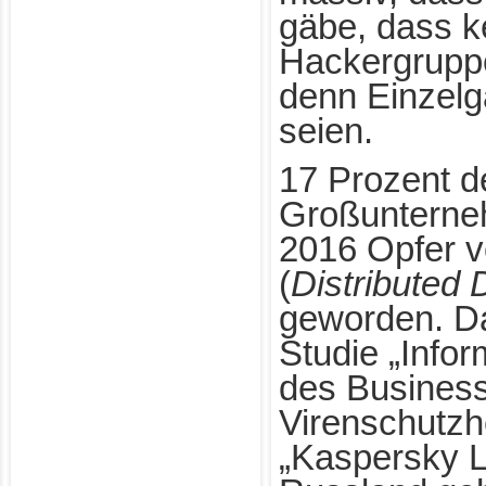
gäbe, dass k
Hackergrupp
denn Einzelg
seien.
17 Prozent d
Großunterne
2016 Opfer 
(
Distributed
D
geworden. Da
Studie „Infor
des Business
Virenschutzhe
„Kaspersky L