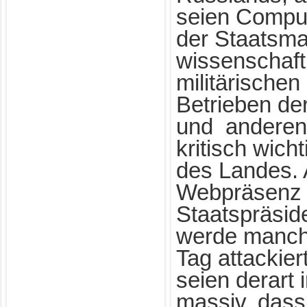
seien Compu
der Staatsma
wissenschaft
militärischen 
Betrieben de
und anderen
kritisch wicht
des Landes. A
Webpräsenz
Staatspräsid
werde manch
Tag attackier
seien derart 
massiv, dass