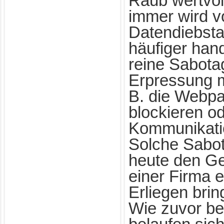
Raub wertvol
immer wird v
Datendiebstah
häufiger han
reine Sabota
Erpressung m
B. die Webpa
blockieren od
Kommunikati
Solche Sabo
heute den Ge
einer Firma
Erliegen brin
Wie zuvor be