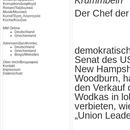
Krummbein
Korruption/Διαφθορά
Reisen/Ταξιδιωτικά
Der Chef der
Musik/Μουσική
Kunst/Τέχνη, Λογοτεχνία
Küche/Κουζίνα
MM Online
Deutschland
Griechenland
Adressen/Διευθυνσεις
Deutschland
demokratisch
Griechenland
Blogs/Websites
Senat des U
Über mich/Βιογραφικά
Kontakt
New Hampshi
Impressum
Datenschutz
Woodburn, ha
den Verkauf 
Wodkas in lo
verbieten, wi
„Union Leader