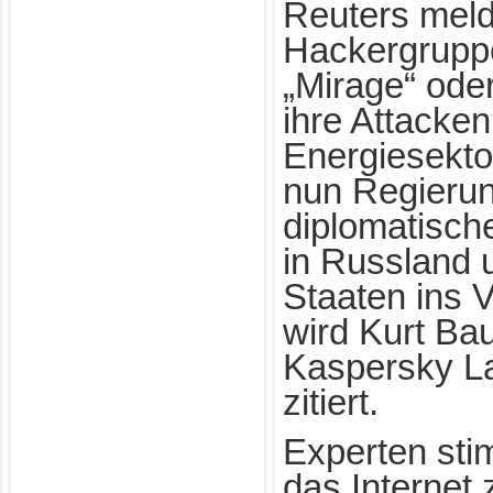
Reuters meld
Hackergruppe
„Mirage“ ode
ihre Attacke
Energiesektor
nun Regieru
diplomatisch
in Russland
Staaten ins 
wird Kurt Ba
Kaspersky La
zitiert.
Experten sti
das Internet