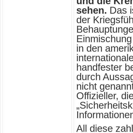
und die Kre
sehen.
Das i
der Kriegsfü
Behauptunge
Einmischung 
in den ameri
international
handfester b
durch Aussa
nicht genann
Offizieller, d
„Sicherheitsk
Informationen
All diese zah