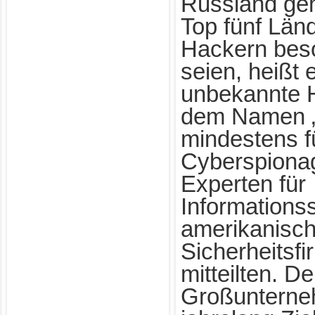
Russland geh
Top fünf Länd
Hackern beso
seien, heißt 
unbekannte 
dem Namen „S
mindestens f
Cyberspionag
Experten für
Informations
amerikanisc
Sicherheitsf
mitteilten. 
Großunterne