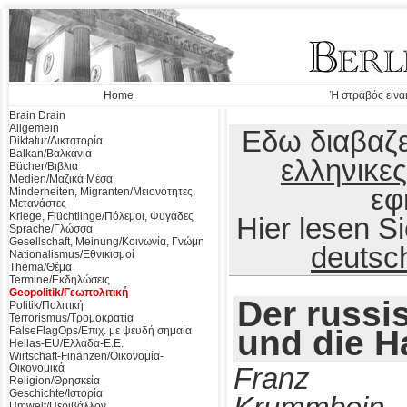
Home
Ή στραβός είναι
Brain Drain
Allgemein
Εδω διαβαζε
Diktatur/Δικτατορία
Balkan/Βαλκάνια
ελληνικες
Bücher/Βιβλια
Medien/Μαζικά Μέσα
εφ
Minderheiten, Migranten/Μειονότητες,
Μετανάστες
Kriege, Flüchtlinge/Πόλεμοι, Φυγάδες
Hier lesen 
Sprache/Γλώσσα
Gesellschaft, Meinung/Κοινωνία, Γνώμη
deutsc
Nationalismus/Εθνικισμοί
Thema/Θέμα
Termine/Εκδηλώσεις
Geopolitik/Γεωπολιτική
Der russ
Politik/Πολιτική
Terrorismus/Τρομοκρατία
und die H
FalseFlagOps/Επιχ. με ψευδή σημαία
Hellas-EU/Ελλάδα-Ε.Ε.
Wirtschaft-Finanzen/Οικονομία-
Οικονομικά
Franz
Religion/Θρησκεία
Geschichte/Ιστορία
Umwelt/Περιβάλλον