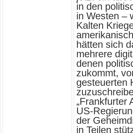
in den politi
in Westen – 
Kalten Kriege
amerikanisc
hätten sich d
mehrere digi
denen politi
zukommt, vo
gesteuerten
zuzuschreibe
„Frankfurter 
US-Regierung
der Geheimd
in Teilen stü