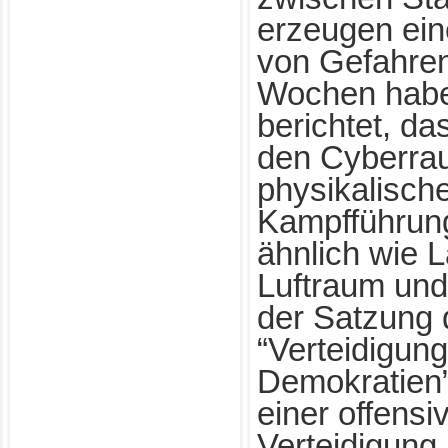
erzeugen eine
von Gefahren
Wochen hab
berichtet, da
den Cyberra
physikalische
Kampfführung
ähnlich wie 
Luftraum und
der Satzung 
“Verteidigun
Demokratien”,
einer offensi
Verteidigung