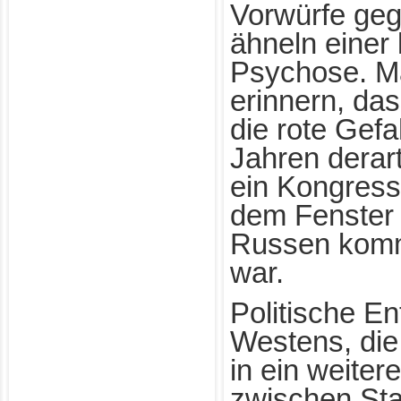
Vorwürfe ge
ähneln einer 
Psychose. Ma
erinnern, das
die rote Gefa
Jahren derar
ein Kongres
dem Fenster 
Russen komm
war.
Politische E
Westens, di
in ein weiter
zwischen Sta