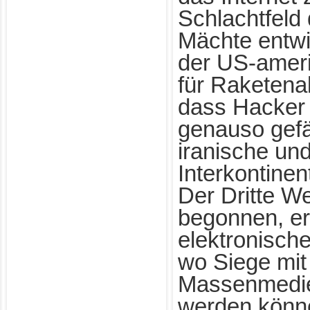
Schlachtfeld
Mächte entwic
der US-amer
für Raketena
dass Hacker
genauso gefä
iranische un
Interkontinen
Der Dritte We
begonnen, er
elektronische
wo Siege mit
Massenmedie
werden könne