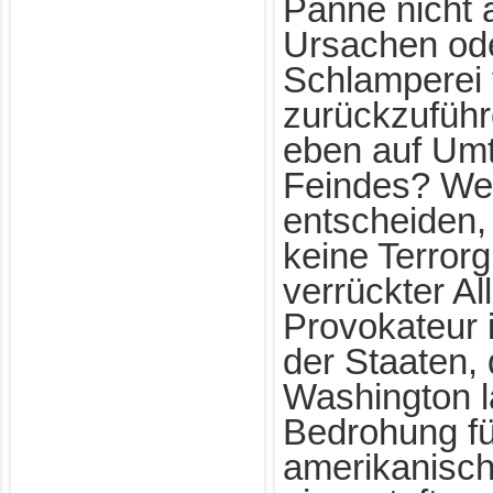
Panne nicht 
Ursachen ode
Schlamperei 
zurückzuführ
eben auf Umt
Feindes? Wer
entscheiden,
keine Terrorg
verrückter Al
Provokateur i
der Staaten, 
Washington l
Bedrohung fü
amerikanisc