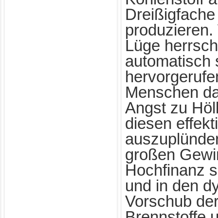
Dreißigfach
produzieren.
Lüge herrsc
automatisch 
hervorgerufe
Menschen da
Angst zu Hö
diesen effekt
auszuplünder
großen Gewi
Hochfinanz s
und in den 
Vorschub der
Brennstoffe 