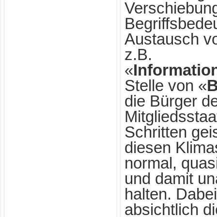
Verschiebun
Begriffsbede
Austausch v
z.B.
«
Informatio
Stelle von «
B
die Bürger d
Mitgliedsstaa
Schritten ge
diesen Klimas
normal, quasi
und damit un
halten. Dabe
absichtlich d