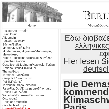
Home
Ή στραβός είναι
Diktatur/Δικτατορία
Brain Drain
Εδω διαβαζε
Allgemein
Balkan/Βαλκάνια
ελληνικες
Bücher/Βιβλια
Medien/Μαζικά Μέσα
εφ
Minderheiten, Migranten/Μειονότητες,
Μετανάστες
Kriege, Flüchtlinge/Πόλεμοι, Φυγάδες
Hier lesen 
Sprache/Γλώσσα
Gesellschaft, Meinung/Κοινωνία, Γνώμη
deutsc
Nationalismus/Εθνικισμοί
Thema/Θέμα
Termine/Εκδηλώσεις
Geopolitik/Γεωπολιτική
Die Dema
Politik/Πολιτική
Terrorismus/Τρομοκρατία
kommend
FalseFlagOps/Επιχ. με ψευδή σημαία
Hellas-EU/Ελλάδα-Ε.Ε.
Wirtschaft-Finanzen/Οικονομία-
Klimasch
Οικονομικά
Religion/Θρησκεία
Paris
Geschichte/Ιστορία
Umwelt/Περιβάλλον