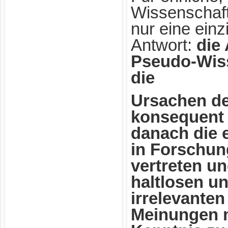
Wissenschaftl
nur eine ein
Antwort:
die
Pseudo-Wiss
die
Ursachen d
konsequent 
danach die 
in Forschun
vertreten un
haltlosen un
irrelevante
Meinungen n