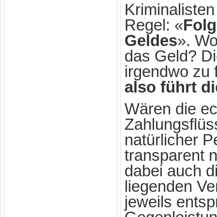
Kriminalisten
Regel: «
Folg
Geldes
». Wo
das Geld? D
irgendwo zu 
also führt d
Wären die e
Zahlungsflüs
natürlicher 
transparent 
dabei auch d
liegenden Ve
jeweils ents