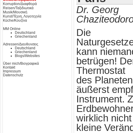
Korruption/Διαφθορά
Dr. Georg
Reisen/Ταξιδιωτικά
Musik/Μουσική
Chaziteodor
Kunst/Τέχνη, Λογοτεχνία
Küche/Κουζίνα
MM Online
Die
Deutschland
Griechenland
Naturgesetz
Adressen/Διευθυνσεις
Deutschland
kann nieman
Griechenland
Blogs/Websites
betrügen! De
Über mich/Βιογραφικά
Kontakt
Thermostat
Impressum
Datenschutz
des Planeten 
äußerst empf
Instrument.
Erdbewohner 
wirklich nich
kleine Verän