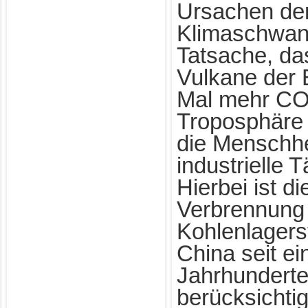
Ursachen de
Klimaschwan
Tatsache, da
Vulkane der E
Mal mehr CO2
Troposphäre d
die Menschhe
industrielle T
Hierbei ist di
Verbrennung
Kohlenlagerst
China seit ei
Jahrhunderte
berücksichti