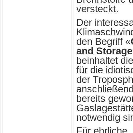
versteckt.
Der interess
Klimaschwind
den Begriff «
and Storage
beinhaltet di
für die idiot
der Troposp
anschließend
bereits gew
Gaslagestätt
notwendig si
Für ehrliche