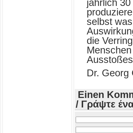
jährlich 3
produziere
selbst was 
Auswirkun
die Verrin
Menschen 
Ausstoßes
Dr. Georg
Einen Komm
/ Γράψτε έν