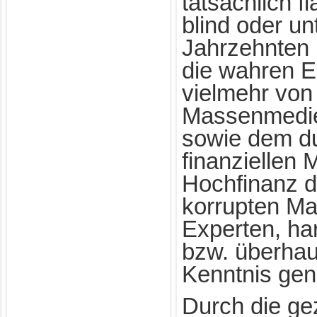
tatsächlich 
blind oder unt
Jahrzehnten i
die wahren E
vielmehr von
Massenmedien
sowie dem du
finanziellen M
Hochfinanz do
korrupten Ma
Experten, ha
bzw. überhau
Kenntnis ge
Durch die gez