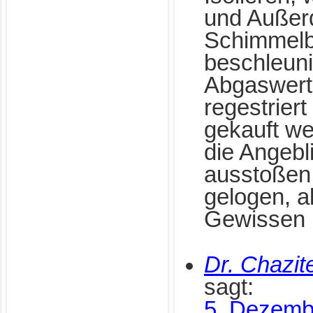
und Auße
Schimmelb
beschleuni
Abgaswert
regestrier
gekauft w
die Angebl
ausstoßen 
gelogen, a
Gewissen
Dr. Chazi
sagt:
5. Dezemb