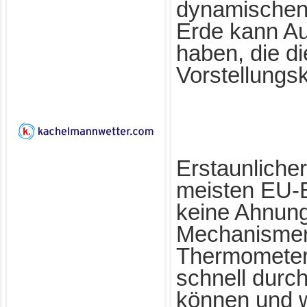
dynamischen 
Erde kann A
haben, die d
Vorstellungsk
Erstaunliche
meisten EU-B
keine Ahnung
Mechanisme
Thermometer
schnell durc
können und w