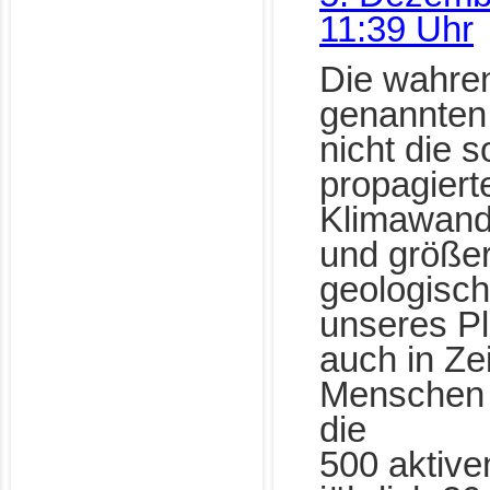
11:39 Uhr
Die wahre
genannten
nicht die s
propagiert
Klimawand
und größer
geologisc
unseres P
auch in Ze
Menschen 
die
500 aktive