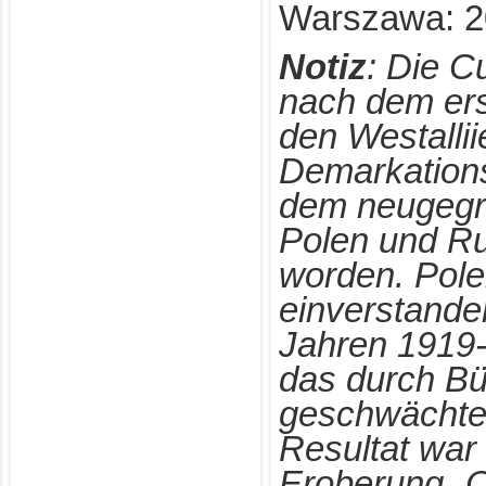
Warszawa: 20
Notiz
:
Die Cu
nach dem ers
den Westallii
Demarkations
dem neugegr
Polen und Ru
worden. Pole
einverstande
Jahren 1919-
das durch Bü
geschwächte
Resultat war l
Eroberung „O