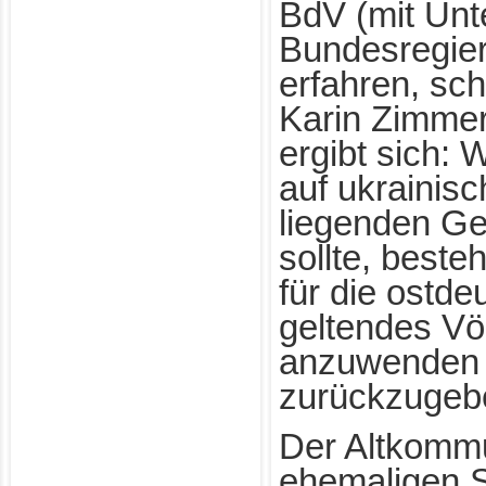
BdV (mit Unt
Bundesregie
erfahren, schr
Karin Zimme
ergibt sich: 
auf ukrainisc
liegenden Ge
sollte, beste
für die ostd
geltendes Vö
anzuwenden 
zurückzugeb
Der Altkomm
ehemaligen 