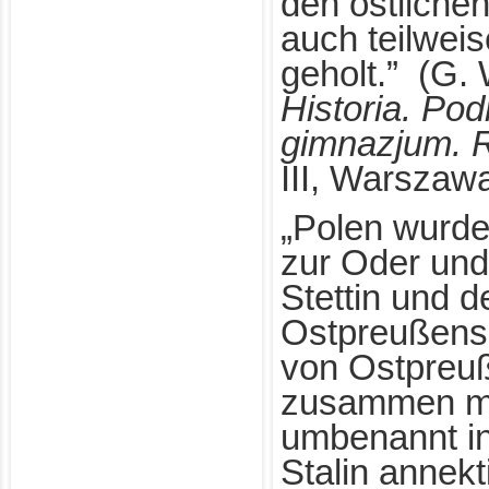
den östliche
auch teilweis
geholt.” (G.
Historia. Pod
gimnazjum. R
III, Warszawa
„Polen wurde
zur Oder und
Stettin und d
Ostpreußens 
von Ostpreu
zusammen mi
umbenannt in
Stalin annekt