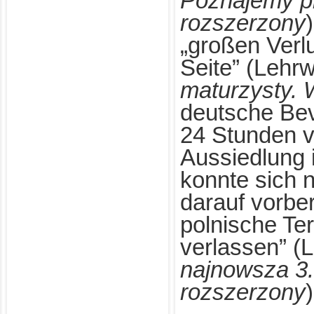
Poznajemy p
rozszerzony
„großen Verl
Seite” (Lehr
maturzysty. 
deutsche Be
24 Stunden v
Aussiedlung 
konnte sich 
darauf vorber
polnische Ter
verlassen” (
najnowsza 3.
rozszerzony
)