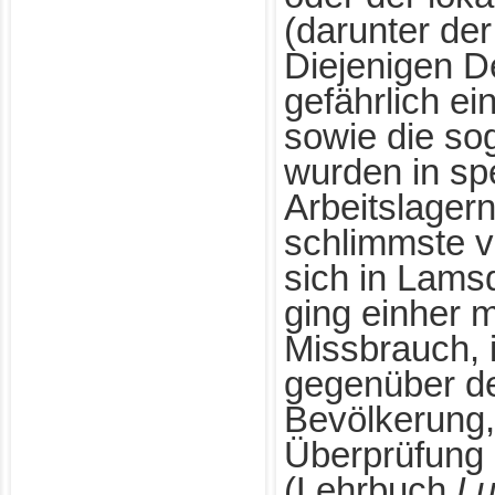
(darunter der
Diejenigen D
gefährlich ei
sowie die so
wurden in sp
Arbeitslagern
schlimmste v
sich in Lamsd
ging einher m
Missbrauch, 
gegenüber d
Bevölkerung,
Überprüfung
(Lehrbuch
Lu