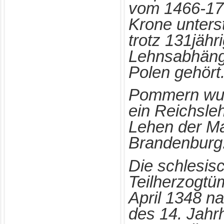
vom 1466-17
Krone unters
trotz 131jähr
Lehnsabhängi
Polen gehört
Pommern
wur
ein Reichsle
Lehen der Ma
Brandenburg
Die schlesis
Teilherzogtü
April 1348 na
des 14. Jahr