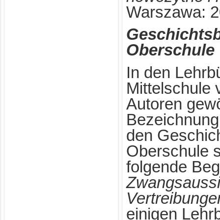
Warszawa: 20
Geschichtsb
Oberschule
In den Lehrbü
Mittelschule
Autoren gewö
Bezeichnun
den Geschich
Oberschule s
folgende Begr
Zwangsaussi
Vertreibunge
einigen Lehr