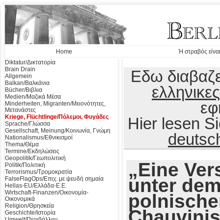
Home
Ή στραβός είναι
Diktatur/Δικτατορία
Brain Drain
Εδω διαβαζε
Allgemein
Balkan/Βαλκάνια
ελληνικες
Bücher/Βιβλια
Medien/Μαζικά Μέσα
εφ
Minderheiten, Migranten/Μειονότητες,
Μετανάστες
Kriege, Flüchtlinge/Πόλεμοι, Φυγάδες
Hier lesen 
Sprache/Γλώσσα
Gesellschaft, Meinung/Κοινωνία, Γνώμη
deutsc
Nationalismus/Εθνικισμοί
Thema/Θέμα
Termine/Εκδηλώσεις
Geopolitik/Γεωπολιτική
„Eine Ve
Politik/Πολιτική
Terrorismus/Τρομοκρατία
unter dem
FalseFlagOps/Επιχ. με ψευδή σημαία
Hellas-EU/Ελλάδα-Ε.Ε.
Wirtschaft-Finanzen/Οικονομία-
polnisch
Οικονομικά
Religion/Θρησκεία
Chauvini
Geschichte/Ιστορία
Umwelt/Περιβάλλον