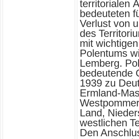
territorialen
bedeuteten f
Verlust von u
des Territor
mit wichtige
Polentums wi
Lemberg. Pole
bedeutende G
1939 zu Deut
Ermland-Mas
Westpommern
Land, Nieder
westlichen Te
Den Anschlus