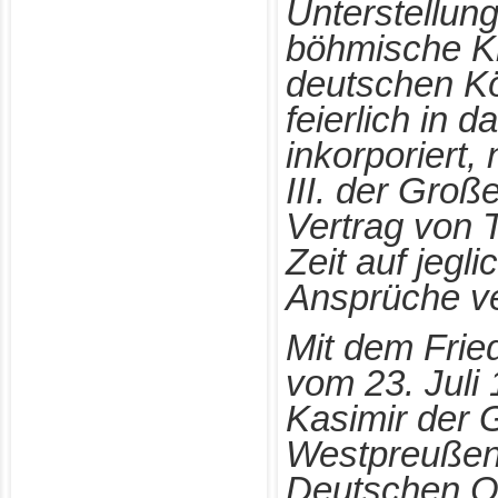
Unterstellung
böhmische K
deutschen Kö
feierlich in 
inkorporiert
III. der Groß
Vertrag von T
Zeit auf jegl
Ansprüche ve
Mit dem Frie
vom 23. Juli
Kasimir der 
Westpreußen
Deutschen O