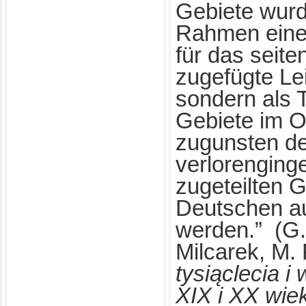
Gebiete wurd
Rahmen eine
für das seit
zugefügte Le
sondern als T
Gebiete im O
zugunsten de
verlorenging
zugeteilten G
Deutschen au
werden.” (G.
Milcarek, M.
tysiąclecia i 
XIX i XX wie