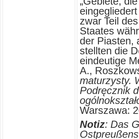
„Gebiete, di
eingeglieder
zwar Teil de
Staates währ
der Piasten,
stellten die 
eindeutige Me
A., Roszkow
maturzysty. 
Podręcznik d
ogólnokształ
Warszawa: 20
Notiz
: Das G
Ostpreußens