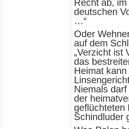
Recht ab, i
deutschen Vo
…“
Oder Wehner 
auf dem Schl
„Verzicht ist 
das bestreit
Heimat kann 
Linsengerich
Niemals dar
der heimatve
geflüchteten
Schindluder 