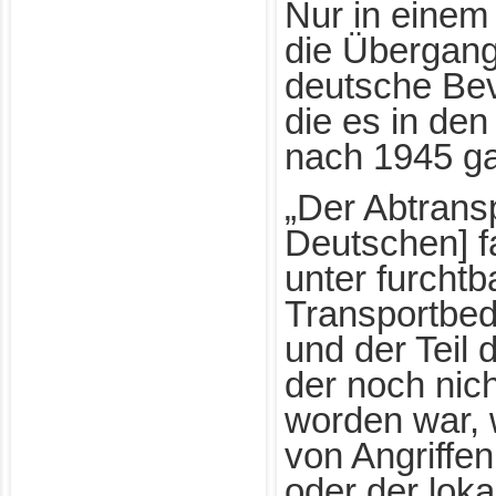
Nur in eine
die Übergang
deutsche Bev
die es in den
nach 1945 g
„Der Abtransp
Deutschen] f
unter furchtb
Transportbed
und der Teil 
der noch nich
worden war,
von Angriffen
oder der lok