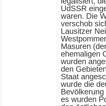
legalisiert, 
UdSSR eing
waren. Die 
verschob sic
Lausitzer Ne
Westpommern
Masuren (der
ehemaligen 
wurden ange
den Gebieten
Staat angesc
wurde die de
Bevölkerung 
es wurden Po