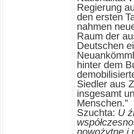
Regierung au
den ersten T
nahmen neu
Raum der au
Deutschen ei
Neuankömmlin
hinter dem B
demobilisier
Siedler aus Z
insgesamt un
Menschen.” 
Szuchta:
U ź
współczesnoś
nowożytne i 