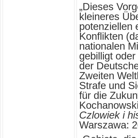
„Dieses Vorg
kleineres Übe
potenziellen
Konflikten (
nationalen M
gebilligt ode
der Deutsch
Zweiten Weltk
Strafe und Si
für die Zukun
Kochanowski,
Czlowiek i hi
Warszawa: 20