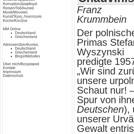
Korruption/Διαφθορά
Franz
Reisen/Ταξιδιωτικά
Musik/Μουσική
Krummbein
Kunst/Τέχνη, Λογοτεχνία
Küche/Κουζίνα
MM Online
Der polnisch
Deutschland
Griechenland
Primas Stefa
Adressen/Διευθυνσεις
Deutschland
Wyszynski
Griechenland
Blogs/Websites
predigte 195
Über mich/Βιογραφικά
Kontakt
„Wir sind zu
Impressum
Datenschutz
unsere urpol
Schaut nur! –
Spur von ihn
Deutschen
),
unserer Urvät
Gewalt entri