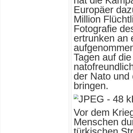
hat die Kampa
Europäer daz
Million Flüch
Fotografie de
ertrunken an 
aufgenommen u
Tagen auf die 
natofreundlic
der Nato und 
bringen.
Vor dem Krieg
Menschen dur
türkischen S