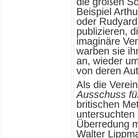
die großen Sch
Beispiel Arth
oder Rudyard 
publizieren, 
imaginäre Ve
warben sie i
an, wieder u
von deren Aut
Als die Verei
Ausschuss für
britischen M
untersuchten
Überredung mi
Walter Lippma