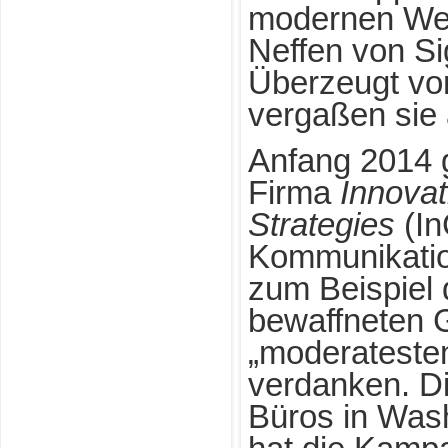
modernen We
Neffen von S
Überzeugt vo
vergaßen sie 
Anfang 2014 g
Firma
Innova
Strategies
(In
Kommunikation
zum Beispiel 
bewaffneten 
„moderatesten
verdanken. Di
Büros in Wash