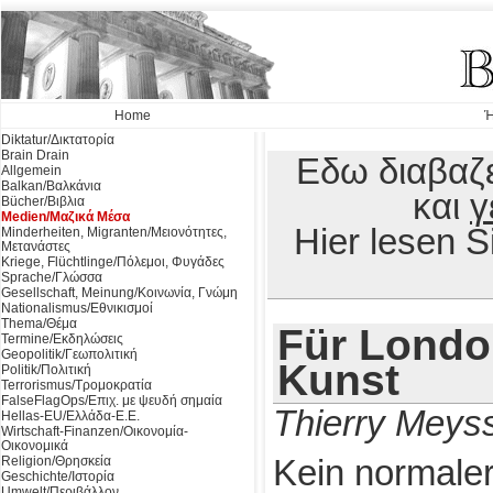
Home
Ή
Diktatur/Δικτατορία
Brain Drain
Εδω διαβαζε
Allgemein
Balkan/Βαλκάνια
και
γ
Bücher/Βιβλια
Medien/Μαζικά Μέσα
Hier lesen 
Minderheiten, Migranten/Μειονότητες,
Μετανάστες
Kriege, Flüchtlinge/Πόλεμοι, Φυγάδες
Sprache/Γλώσσα
Gesellschaft, Meinung/Κοινωνία, Γνώμη
Nationalismus/Εθνικισμοί
Thema/Θέμα
Für Londo
Termine/Εκδηλώσεις
Geopolitik/Γεωπολιτική
Kunst
Politik/Πολιτική
Terrorismus/Τρομοκρατία
FalseFlagOps/Επιχ. με ψευδή σημαία
Thierry Meys
Hellas-EU/Ελλάδα-Ε.Ε.
Wirtschaft-Finanzen/Οικονομία-
Οικονομικά
Religion/Θρησκεία
Kein normale
Geschichte/Ιστορία
Umwelt/Περιβάλλον