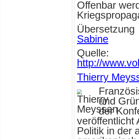
Offenbar werd
Kriegspropag
Übersetzung
Sabine
Quelle:
http://www.vol
Thierry Meys
Französis
und Grün
der Kon
veröffentlich
Politik in der 