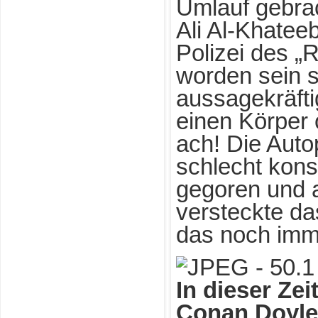
Umlauf gebra
Ali Al-Khateeb
Polizei des „R
worden sein s
aussagekräfti
einen Körper
ach! Die Auto
schlecht kons
gegoren und 
versteckte da
das noch imm
In dieser Zei
Conan Doyle 