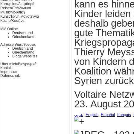
kann es hinn
Korruption/Διαφθορά
Reisen/Ταξιδιωτικά
Kinder leiden
Musik/Μουσική
Kunst/Τέχνη, Λογοτεχνία
deshalb geben
Küche/Κουζίνα
MM Online
gute Thematik
Deutschland
Griechenland
Kriegspropag
Adressen/Διευθυνσεις
Deutschland
Thierry Meys
Griechenland
Blogs/Websites
von Kindern d
Über mich/Βιογραφικά
Kontakt
Koalition wä
Impressum
Datenschutz
Syrien zurück
Voltaire Netz
23. August 2
عربي
English
Español
français