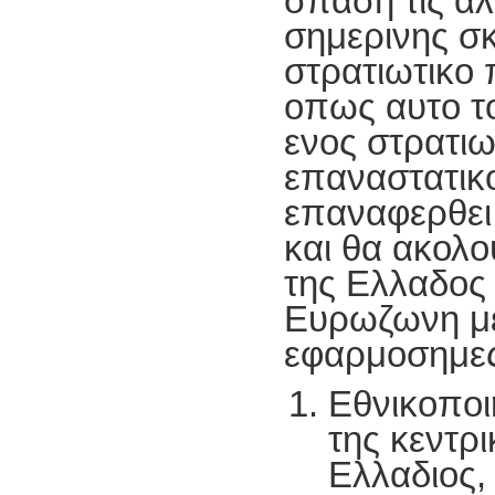
σπαση τις αλ
σημερινης σκ
στρατιωτικο
οπως αυτο τ
ενος στρατιω
επαναστατικ
επαναφερθει 
και θα ακολο
της Ελλαδος
Ευρωζωνη με 
εφαρμοσημες 
Εθνικοποι
της κεντρ
Ελλαδιος,