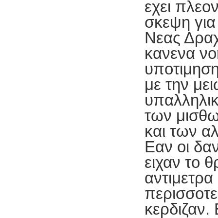
εχει πλεο
σκεψη για
Νεας Δραχ
κανενα νο
υποτιμηση
με την με
υπαλληλι
των μισθω
και των α
Εαν οι δαν
ειχαν το 
αντιμετρα
περισσοτε
κερδιζαν.