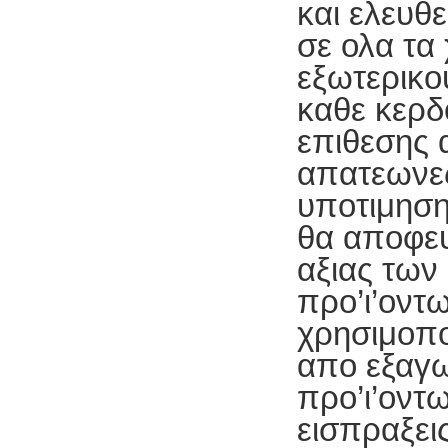
και ελευθ
σε ολα τα
εξωτερικο
καθε κερδ
επιθεσης 
απατεωνες
υποτιμηση
θα αποφευ
αξιας των
προ’ι’οντω
χρησιμοπο
απο εξαγω
προ’ι’οντω
εισπραξει