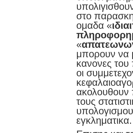
υπολιγισθου
στο παρασκην
ομαδα «
ιδια
πληροφορη
«
απατεωνω
μπορουν να 
κανονες του 
οι συμμετεχο
κεφαλαιοαγορ
ακολουθουν 
τους στατιστ
υπολογισμους
εγκληματικα.