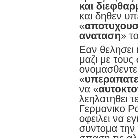
και διεφθαρ
και δηθεν υπ
«
αποτυχουσ
αναταση
» τ
Εαν θελησει 
μαζι με τους
ονομασθεντε
«
υπεραπατ
να «
αυτοκτο
λεηλατηθει τ
Γερμανικο Ρα
οφειλει να ε
συντομα την