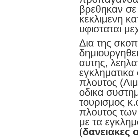
βρεθηκαν σε 
κεκλιμενη κα
υφισταται μεχ
Δια της σκο
δημιουργηθε
αυτης, λεηλα
εγκληματικα 
πλουτος (Λιμ
οδικα συστημ
τουρισμος κ.α
πλουτος των
με τα εγκλημ
(
δανειακες 