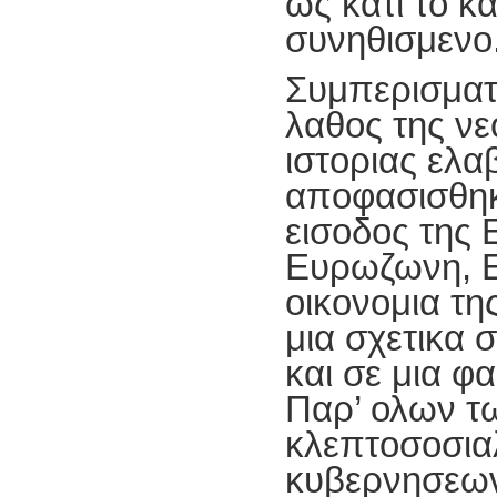
ως κατι το κα
συνηθισμενο
Συμπερισματ
λαθος της νε
ιστοριας ελα
αποφασισθηκ
εισοδος της 
Ευρωζωνη, Ε
οικονομια τη
μια σχετικα 
και σε μια φ
Παρ’ ολων τ
κλεπτοσοσια
κυβερνησεων 