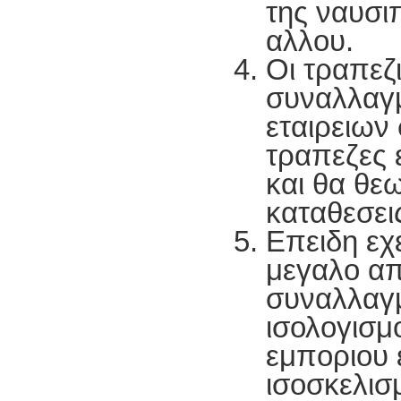
της ναυσιπ
αλλου.
Οι τραπεζ
συναλλαγμ
εταιρειων 
τραπεζες ε
και θα θε
καταθεσει
Επειδη εχε
μεγαλο α
συναλλαγμ
ισολογισμ
εμποριου ε
ισοσκελισμ