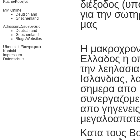
διέξοδος (υ
Küche/Κουζίνα
MM Online
για την σωτη
Deutschland
Griechenland
μας
Adressen/Διευθυνσεις
Deutschland
Griechenland
Blogs/Websites
Η μακροχρον
Über mich/Βιογραφικά
Kontakt
Impressum
Ελλαδος η ο
Datenschutz
την λεηλασια
Ισλανδιας, λ
σημερα απο 
συνεργαζομε
απο γηγενεις
μεγαλοαπατε
Κατα τους Βο