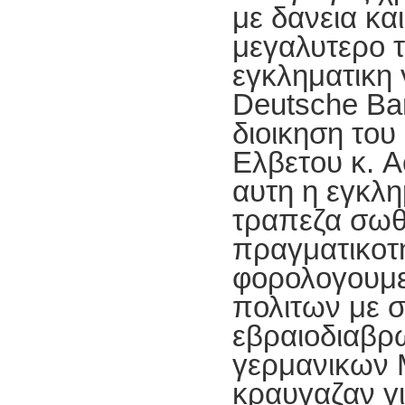
με δανεια κα
μεγαλυτερο τ
εγκληματικη
Deutsche Ba
διοικηση του
Ελβετου κ. A
αυτη η εγκλη
τραπεζα σωθ
πραγματικοτ
φορολογουμ
πολιτων με 
εβραιοδιαβ
γερμανικων
κραυγαζαν γι