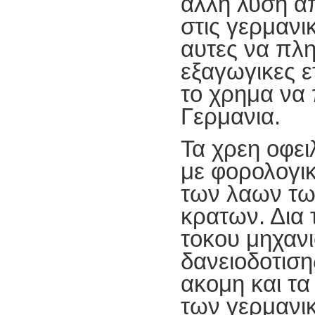
αλλη λυση α
στις γερμανι
αυτες να πλ
εξαγωγικες ε
το χρημα να
Γερμανια.
Τα χρεη οφε
με φορολογικ
των λαων τω
κρατων. Δια 
τοκου μηχαν
δανειοδοτιση
ακομη και τα
των γερμανι