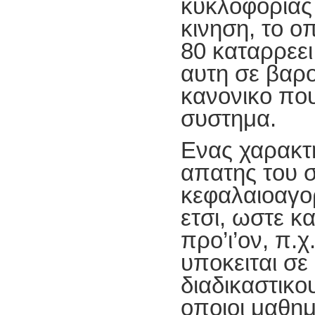
κυκλοφοριας
κινηση, το ο
80 καταρρεει
αυτη σε βαρος
κανονικο πο
συστημα.
Ενας χαρακτ
απατης του 
κεφαλαιοαγορ
ετσι, ωστε κ
προ’ι’ον, π.χ
υποκειται σ
διαδικαστικο
οποιοι μαθη