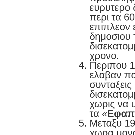
ευρυτερο 
περι τα 6
επιπλεον 
δημοσιου 
δισεκατομ
χρονο.
Περιπου 1
ελαβαν π
συνταξεις 
δισεκατο
χωρις να 
τα «
Εφαπ
Μεταξυ 1
χωρα μονο