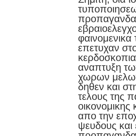
τυποποιησεω
προπαγανδα 
εβραιοελεγ
φαινομενικα 
επετυχαν στο
κερδοσκοπιας
αναπτυξη τ
χωρων μελων
δηθεν και στ
τελους της 
οικονομικης 
απο την εποχ
ψευδους και 
προπαγανδας