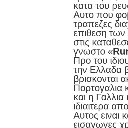
κατα του ρευ
Αυτο που φοβ
τραπεζες δια
επιθεση των
στις καταθεσ
γνωστο «
Ru
Προ του ιδι
την Ελλαδα β
βρισκονται α
Πορτογαλια κ
και η Γαλλια 
ιδιαιτερα απ
Αυτος ειναι κ
εισαγωγες χ