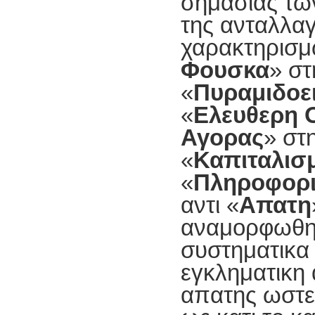
σημασιας τω
της ανταλλα
χαρακτηρισμ
Φουσκα
» στ
«
Πυραμιδοει
«
Ελευθερη 
Αγορας
» στ
«
Καπιταλισ
«
Πληροφορι
αντι «
Απατη
αναμορφωθη
συστηματικα
εγκληματικη
απατης ωστε