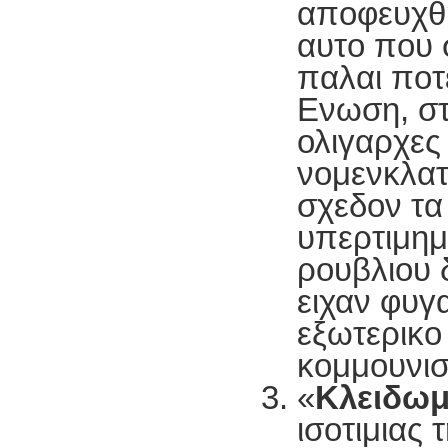
αποφευχθ
αυτο που 
παλαι ποτ
Ενωση, στ
ολιγαρχες
νομενκλα
σχεδον τα
υπερτιμημ
ρουβλιου 
ειχαν φυγ
εξωτερικο
κομμουνισ
«
Κλειδω
ισοτιμιας