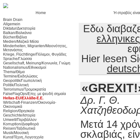
Home
Ή στραβός είναι
Brain Drain
Allgemein
Εδω διαβαζε
Diktatur/Δικτατορία
Balkan/Βαλκάνια
ελληνικες
Bücher/Βιβλια
Medien/Μαζικά Μέσα
εφ
Minderheiten, Migranten/Μειονότητες,
Μετανάστες
Kriege, Flüchtlinge/Πόλεμοι, Φυγάδες
Hier lesen 
Sprache/Γλώσσα
Gesellschaft, Meinung/Κοινωνία, Γνώμη
deutsc
Nationalismus/Εθνικισμοί
Thema/Θέμα
Termine/Εκδηλώσεις
Geopolitik/Γεωπολιτική
«GREXIT!
Politik/Πολιτική
Terrorismus/Τρομοκρατία
FalseFlagOps/Επιχ. με ψευδή σημαία
Δρ. Γ. Θ.
Hellas-EU/Ελλάδα-Ε.Ε.
Wirtschaft-Finanzen/Οικονομία-
Οικονομικά
Χατζηθεοδω
Religion/Θρησκεία
Geschichte/Ιστορία
Umwelt/Περιβάλλον
Μετά 14 χρόν
Korruption/Διαφθορά
Reisen/Ταξιδιωτικά
σκλαβιάς, εί
Musik/Μουσική
Kunst/Τέχνη, Λογοτεχνία