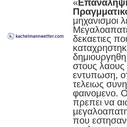
«
Επαναληψη
Πραγμματικ
μηχανισμοι λ
Μεγαλοαπατ
δεκαετιες π
καταχρηστηκ
δημιουργηθη
στους λαους
εντυπωση, οτ
τελειως συν
φαινομενο. 
πρεπει να αι
μεγαλοαπατ
που εστησαν