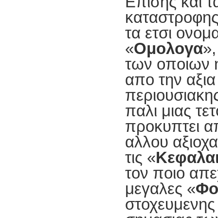
Επισης και τ
καταστροφης
τα ετσι ονομ
«
Ομολογα
»,
των οποιων η
απο την αξια
περιουσιακη
παλι μιας τε
προκυπτει απ
αλλου αξιοχ
τις «
Κεφαλα
τον ποιο απ
μεγαλες «
Φο
στοχευμενης 