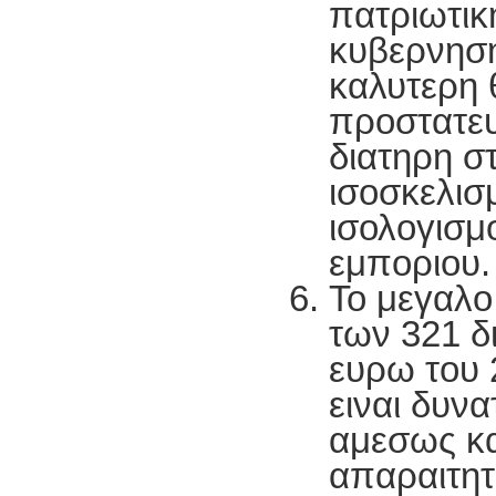
πατριωτικ
κυβερνηση
καλυτερη 
προστατευ
διατηρη σ
ισοσκελισ
ισολογισμ
εμποριου.
Το μεγαλο
των 321 δ
ευρω του 
ειναι δυν
αμεσως κα
απαραιτητ