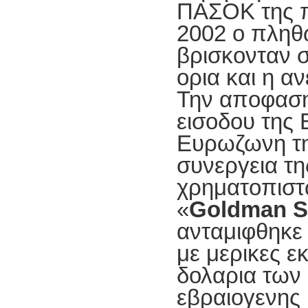
ΠΑΣΟΚ της π
2002 ο πληθ
βρισκονταν 
ορια και η α
Την αποφαση 
εισοδου της
Ευρωζωνη τη
συνεργεια τη
χρηματοπιστω
«
Goldman
S
ανταμιφθηκε
με μερικες ε
δολαρια των
εβραιογενη