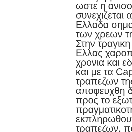
ωστε η ανισο
συνεχιζεται α
Ελλαδα σημα
των χρεων τη
Στην τραγικη
Ελλας χαροπ
χρονια και ε
και με τα Cap
τραπεζων της
αποφευχθη δ
προς το εξωτ
πραγματικοτ
εκπληρωθουν
τραπεζων, π