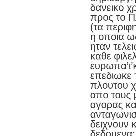
δανεικο χρ
προς το 
(τα περιφ
η οποια 
ηταν τελε
καθε φιλε
ευρωπα’ι’κ
επεδιωκε 
πλουτου χ
απο τους 
αγορας κα
ανταγωνι
δειχνουν κ
δεδομενα: