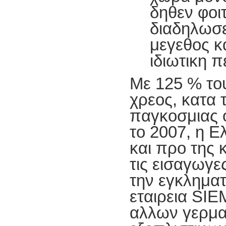
δηθεν φοιτ
διαδηλωσε
μεγεθος 
ιδιωτικη π
Με 125 % το
χρεος, κατα 
παγκοσμιας 
το 2007, η 
και προ της
τις εισαγωγε
την εγκληματ
εταιρεια SI
αλλων γερμα