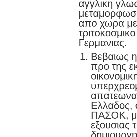
αγγλικη γλω
μεταμορφωση
απο χωρα μελ
τριτοκοσμικο
Γερμανιας.
Βεβαιως η
προ της ε
οικονομικ
υπερχρεο
απατεωνας
Ελλαδος, 
ΠΑΣΟΚ, μ
εξουσιας 
δημιουργη