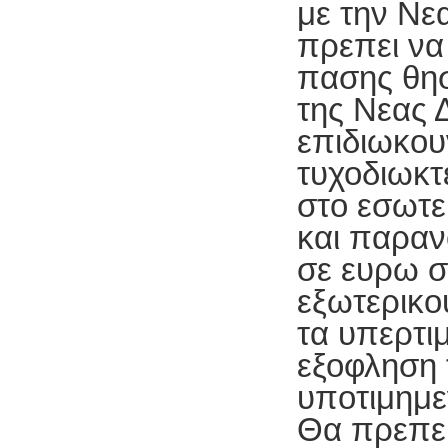
με την Νε
πρεπει ν
πασης θησ
της Νεας
επιδιωκουν
τυχοδιωκτ
στο εσωτε
και παραν
σε ευρω σ
εξωτερικο
τα υπερτι
εξοφληση 
υποτιμημε
Θα πρεπει