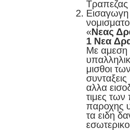
Τραπεζας 
Εισαγωγη 
νομισματο
«
Νεας Δρ
1 Νεα Δρ
Με αμεση ι
υπαλληλι
μισθοι τω
συνταξεις
αλλα εισο
τιμες των 
παροχης υ
τα ειδη δ
εσωτερικο