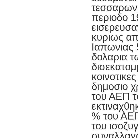
τεσσαρων
περιοδο 1
εισερευσα
κυριως απ
Ιαπωνιας 
δολαρια τ
δισεκατομ
κοινοτικες
δημοσιο χ
του ΑΕΠ τ
εκτιναχθη
% του ΑΕΠ
του ισοζυ
συναλλαγω