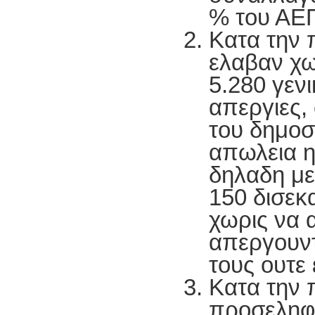
% του ΑΕ
Κατα την 
ελαβαν χ
5.280 γενι
απεργιες,
του δημοσ
απωλεια η
δηλαδη με
150 δισεκ
χωρις να 
απεργουντ
τους ουτε
Κατα την 
προσεληφ