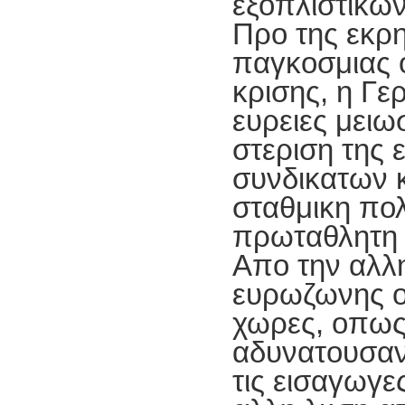
εξοπλιστικω
Προ της εκρη
παγκοσμιας 
κρισης, η Γε
ευρειες μειω
στεριση της 
συνδικατων κ
σταθμικη πολ
πρωταθλητη
Απο την αλλ
ευρωζωνης ο
χωρες, οπως
αδυνατουσα
τις εισαγωγες