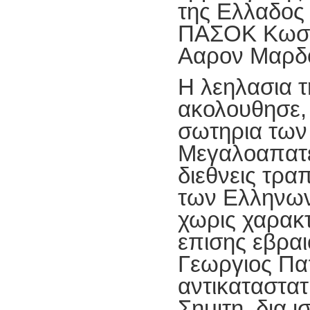
της Ελλαδος
ΠΑΣΟΚ Κωστα
Ααρον Μαρδο
Η λεηλασια 
ακολουθησε, 
σωτηρια των
Μεγαλοαπατε
διεθνεις τρα
των Ελληνω
χωρις χαρακ
επισης εβραι
Γεωργιος Πα
αντικαταστα
Σημιτη, δια 