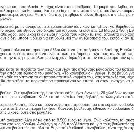
ονομία και ισοπολιτεία. Η ισχύς είναι στους αριθμούς. Τα μικρά σε πληθυσμ
αλύτερους πληθυσμούς. Κάτι που ίσχυε στον μεσαίωνα, όπου έκανε κουμάν
ισσότερες λόγχες. Με την ίδια αρχή στήθηκε ο μόνος θεσμός στην ΕΕ, για το
-μελών.
ολεκτικά με τις ανοησίες περί ευρωπαϊκών ιδανικών και αξιών, να θυμηθούμ
 δίκαιο του έθνους στο δίκαιο του ισχυρού. Κι έτσι στις 18 Μαΐου 1790 η 
άθε λαός, όσο μικρή κι αν είναι η χώρα που κατοικεί, είναι απόλυτα κυρίαρχ
κανείς δεν μπορεί νόμιμα να επιβουλευτεί την ανεξαρτησία του, εκτός κι αν ε
σμιοι πόλεμοι και αμέτρητοι άλλοι ώστε να κατακτήσουν οι λαοί της Ευρώπη
οι στο κράτος τους και να είναι απόλυτα ισότιμοι μεταξύ τους, ανεξαρτήτως
 Από την αρχή της απόλυτης μοναρχίας, δηλαδή από τον διαχωρισμό των κρα
ηκε κατά τα πρότυπα των παρλιαμέντων της απόλυτης μοναρχίας του ύστερ
 την απόλυτη εξουσία του μονάρχη. «Το κοινοβούλιο», γράφει ένας βαθύς γν
«σε κάθε περίπτωση το αντιπροσωπευτικό κομμάτι του, στις απαρχές του, εί
θα αποκτήσει τα περισσότερα προκειμένου να επιτρέψει στον μονάρχη να λε
υ.
νοβούλιο. Ο ευρωβουλευτής εισπράττει κάθε μήνα άνω των 26 χιλιάδων αντιμι
το ευρωκοινοβούλιο. Κι όλα αυτά είναι tax-free, δηλαδή απαλλαγμένα από 
υρωβουλευτής, μόνο και μόνο λόγω της παρουσίας του στο ευρωκοινοβούλιο 
πάνω από 1,5 εκατ. ευρώ tax-free. Κανένας βουλευτής εθνικού κοινοβουλίου 
ις μικρές, ούτε στις μεγάλες.
ευτή ανέρχεται λίγο κάτω από τα 8.500 ευρώ το μήνα. Ενώ καλύπτονται αυσ
 του στο κοινοβούλιο. Ανάλογη αμοιβή προβλέπεται και για τους βουλευτές 
μένοι βουλευτές απ‘ όλα τα Ευρωπαϊκά εθνικά κοινοβούλια, είναι της Αυστρ