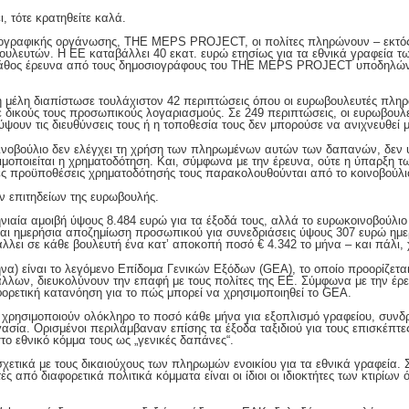
ι, τότε κρατηθείτε καλά.
ογραφικής οργάνωσης, THE MEPS PROJECT, οι πολίτες πληρώνουν – εκτός 
υλευτών. Η ΕΕ καταβάλλει 40 εκατ. ευρώ ετησίως για τα εθνικά γραφεία 
 βάθος έρευνα από τους δημοσιογράφους του THE MEPS PROJECT υποδηλώνε
η μέλη διαπίστωσε τουλάχιστον 42 περιπτώσεις όπου οι ευρωβουλευτές πλη
ε δικούς τους προσωπικούς λογαριασμούς. Σε 249 περιπτώσεις, οι ευρωβουλ
ουν τις διευθύνσεις τους ή η τοποθεσία τους δεν μπορούσε να ανιχνευθεί 
ινοβούλιο δεν ελέγχει τη χρήση των πληρωμένων αυτών των δαπανών, δεν 
σιμοποιείται η χρηματοδότηση. Και, σύμφωνα με την έρευνα, ούτε η ύπαρξη 
ες προϋποθέσεις χρηματοδότησής τους παρακολουθούνται από το κοινοβούλι
ν επιτηδείων της ευρωβουλής.
ιαία αμοιβή ύψους 8.484 ευρώ για τα έξοδά τους, αλλά το ευρωκοινοβούλιο 
αι ημερήσια αποζημίωση προσωπικού για συνεδριάσεις ύψους 307 ευρώ ημε
άλλει σε κάθε βουλευτή ένα κατ’ αποκοπή ποσό € 4.342 το μήνα – και πάλι,
μήνα) είναι το λεγόμενο Επίδομα Γενικών Εξόδων (GEA), το οποίο προορίζετα
λων, διευκολύνουν την επαφή με τους πολίτες της ΕΕ. Σύμφωνα με την έρευνα
φορετική κατανόηση για το πώς μπορεί να χρησιμοποιηθεί το GEA.
χρησιμοποιούν ολόκληρο το ποσό κάθε μήνα για εξοπλισμό γραφείου, συνδρ
γασία. Ορισμένοι περιλάμβαναν επίσης τα έξοδα ταξιδιού για τους επισκέπτ
ο εθνικό κόμμα τους ως „γενικές δαπάνες“.
ετικά με τους δικαιούχους των πληρωμών ενοικίου για τα εθνικά γραφεία. 
 από διαφορετικά πολιτικά κόμματα είναι οι ίδιοι οι ιδιοκτήτες των κτιρίων 