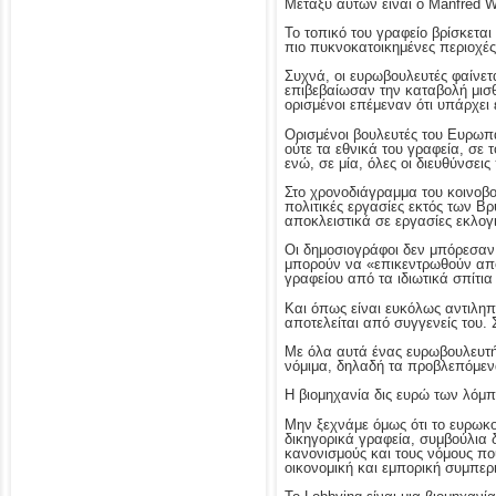
Μεταξύ αυτών είναι ο Manfred W
Το τοπικό του γραφείο βρίσκεται
πιο πυκνοκατοικημένες περιοχές
Συχνά, οι ευρωβουλευτές φαίνετ
επιβεβαίωσαν την καταβολή μισ
ορισμένοι επέμεναν ότι υπάρχει
Ορισμένοι βουλευτές του Ευρωπα
ούτε τα εθνικά του γραφεία, σε
ενώ, σε μία, όλες οι διευθύνσει
Στο χρονοδιάγραμμα του κοινοβο
πολιτικές εργασίες εκτός των Β
αποκλειστικά σε εργασίες εκλογι
Οι δημοσιογράφοι δεν μπόρεσαν 
μπορούν να «επικεντρωθούν αποκ
γραφείου από τα ιδιωτικά σπίτια
Και όπως είναι ευκόλως αντιληπ
αποτελείται από συγγενείς του. Σ
Με όλα αυτά ένας ευρωβουλευτής
νόμιμα, δηλαδή τα προβλεπόμεν
Η βιομηχανία δις ευρώ των λόμπ
Μην ξεχνάμε όμως ότι το ευρωκο
δικηγορικά γραφεία, συμβούλια 
κανονισμούς και τους νόμους πο
οικονομική και εμπορική συμπερ