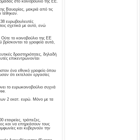
ομάδας στο κοινοβούλιο της ΕΕ.
της Βαυαρίας, μακριά από τις
υ τέθηκαν.
υ 38 ευρωβουλευτές
ις σχετικά με αυτό, ενώ
 Ούτε το κοινοβούλιο της ΕΕ
ύ βρίσκονται τα γραφεία αυτά,
ευτικές δραστηριότητες, δηλαδή
ευτές επικεντρώνονται
ιστον ένα εθνικό γραφείο όπου
ωσαν ότι εκτελούν εργασίες
ώνει το ευρωκοινοβούλιο συχνά
ree.
των 2 εκατ. ευρώ. Μόνο με τα
 εταιρείες, τράπεζες,
πες και να επηρεάσουν τους
υμφωνίες και κυβερνούν την