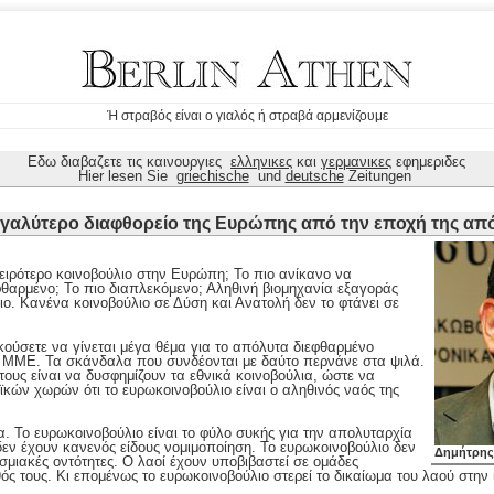
Ή στραβός είναι ο γιαλός ή στραβά αρμενίζουμε
Εδω διαβαζετε τις καινουργιες
ελληνικες
και
γερμανικες
εφημεριδες
Hier lesen Sie
griechische
und
deutsche
Zeitungen
 μεγαλύτερο διαφθορείο της Ευρώπης από την εποχή της απ
χειρότερο κοινοβούλιο στην Ευρώπη; Το πιο ανίκανο να
φθαρμένο; Το πιο διαπλεκόμενο; Αληθινή βιομηχανία εξαγοράς
ο. Κανένα κοινοβούλιο σε Δύση και Ανατολή δεν το φτάνει σε
κούσετε να γίνεται μέγα θέμα για το απόλυτα διεφθαρμένο
 ΜΜΕ. Τα σκάνδαλα που συνδέονται με δαύτο περνάνε στα ψιλά.
τους είναι να δυσφημίζουν τα εθνικά κοινοβούλια, ώστε να
ϊκών χωρών ότι το ευρωκοινοβούλιο είναι ο αληθινός ναός της
. Το ευρωκοινοβούλιο είναι το φύλο συκής για την απολυταρχία
εν έχουν κανενός είδους νομιμοποίηση. Το ευρωκοινοβούλιο δεν
Δημήτρης
μιακές οντότητες. Ο λαοί έχουν υποβιβαστεί σε ομάδες
ς τους. Κι επομένως το ευρωκοινοβούλιο στερεί το δικαίωμα του λαού στην