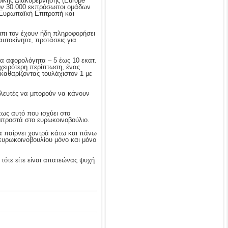
ρικής Διακυβέρνησης (Europe
τον 30.000 εκπρόσωποι ομάδων
 Ευρωπαϊκή Επιτροπή και
μπι τον έχουν ήδη πληροφορήσει
αυτοκίνητα, προτάσεις για
α αφορολόγητα – 5 έως 10 εκατ.
 χειρότερη περίπτωση, ένας
καθαρίζοντας τουλάχιστον 1 με
ουλευτές να μπορούν να κάνουν
ως αυτό που ισχύει στο
 μπροστά στο ευρωκοινοβούλιο.
τα παίρνει χοντρά κάτω και πάνω
 ευρωκοινοβουλίου μόνο και μόνο
 τότε είτε είναι απατεώνας ψυχή