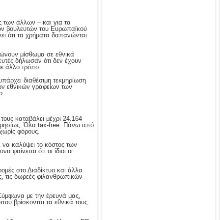
των άλλων – και για τα
των βουλευτών του Ευρωπαϊκού
ι ότι τα χρήματα δαπανώνται
ρώνουν μίσθωμα σε εθνικά
ευτές δήλωσαν ότι δεν έχουν
με άλλο τρόπο.
υπάρχει διαθέσιμη τεκμηρίωση
των εθνικών γραφείων των
ο.
τους καταβάλει μέχρι 24.164
ρησίως. Όλα tax-free. Πάνω από
 χωρίς φόρους.
ι να καλύψει το κόστος των
 φαίνεται ότι οι ίδιοι οι
ομές στο Διαδίκτυο και άλλα
ες, τις δωρεές φιλανθρωπικών
Σύμφωνα με την έρευνά μας,
όπου βρίσκονται τα εθνικά τους