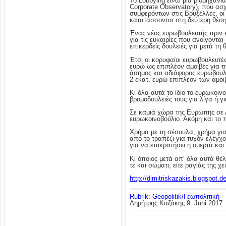
Το Lobbying είναι μια βιομηχαν
Corporate Observatory), που α
συμφερόντων στις Βρυξέλλες, ο
κατατάσσονται στη δεύτερη θέσ
Ένας νέος ευρωβουλευτής πριν κ
για τις ευκαιρίες που ανοίγοντα
επικερδείς δουλειές για μετά τη θ
Έτσι οι κορυφαίοι ευρωβουλευτ
ευρώ ως επιπλέον αμοιβές για τη
άσημος και αδιάφορος ευρωβουλε
2 εκατ. ευρώ επιπλέον των αμοιβ
Κι όλα αυτά το ίδιο το ευρωκοι
βρομοδουλειές τους για λίγα ή γ
Σε καμιά χώρα της Ευρώπης σε 
ευρωκοινοβούλιο. Ακόμη και το 
Χρήμα με τη σέσουλα, χρήμα για
από το τραπέζι για τυχόν ελέγχ
για να επικρατήσει η ομερτά και
Κι όποιος μετά απ‘ όλα αυτά θέλ
τε και σώματι, είτε ραγιάς της χ
http://dimitriskazakis.blogspot.
Rubrik: Geopolitik/Γεωπολιτική
Δημήτρης Καζάκης
9. Juni 2017