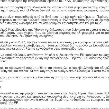
eber, πρόεδρος της κεντροδεξιάς ομάδας του ΕΛΚ, δηλαδή της μεγαλύτερης 
 σε ένα παράρτημα του ιδιωτικού του σπιτιού σε ένα μικρό χωριό στην εξοχή 
 της περιοχής του. Ο Weber δεν θέλησε να απαντήσει στις ερωτήσεις που το
αι να είναι υπομισθωτές από τα δικά τους τοπικά πολιτικά κόμματα. Περίπο
θωμάτων σε τοπικό ή εθνικό υποκατάστημα. Άλλοι δεν απάντησαν σε ερωτήσε
 ένας σωστός χωρισμός και ότι δεν δόθηκαν επιδοτήσεις στο κόμμα τους.
ϊκού Κοινοβουλίου αρνήθηκαν να δηλώσουν πού βρίσκεται το γραφείο τους.
 τουλάχιστον τρεις χώρες, ήταν σε θέση να παράσχουν πληροφορίες για το πο
ς που δόθηκαν δεν ήταν ενημερωμένες.
υλίου για το 2017, προβλέπονται εννέα εβδομάδες για εξωτερικές κοινοβουλ
ρυξελλών και του Στρασβούργου. Τέσσερις εβδομάδες το χρόνο „οι Ευρωβουλ
κής περιφέρειας“, λέει το κοινοβούλιο στην ιστοσελίδα του.
να επαληθεύσουν ανεξάρτητα ότι όλοι οι βουλευτές του ΕΚ κατείχαν τουλάχ
λειστικά στις εργασίες εκλογικής περιφέρειας». Περίπου 19 βουλευτές δήλ
 τους.
τό, το προσωπικό που υποτίθεται ότι απασχολεί ο ευρωβουλευτής και πληρ
υζύγους και παιδιά. Κι έτσι αυγατίζει το οικογενειακό εισόδημα. Πάντα tax-f
 μπορεί άνετα να αποκομίσει από τη θητεία του στο ευρωκοινοβούλιο άνω 
α.
ι.
ινοβούλιο περιτριγυρίζεται ασφυκτικά από κάθε λογής λόμπι. Πάνω από 8.000
δημοσίων σχέσεων και εμπορικοί σύμβουλοι είναι εκεί για να λαδώσουν τσέ
υ διαμορφώνουν την ενιαία αγορά της Ευρώπης, καθορίζουν τις εμπορικές σ
ιφορά της ΕΕ.