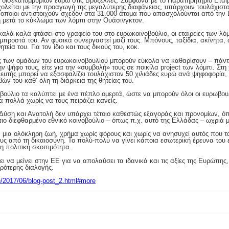
ία δισεκατομμυρίων ευρώ στις Βρυξέλλες. Σύμφωνα με το Παρατηρητήριο Εται
σχολείται με την προαγωγή της μεγαλύτερης διαφάνειας, υπάρχουν τουλάχισ
ι οποίοι αντιστοιχούν σχεδόν στα 31.000 άτομα που απασχολούνται από την
η μετά το κύκλωμα των λόμπι στην Ουάσινγκτον.
αλά-καλά φτάσει στο γραφείο του στο ευρωκοινοβούλιο, οι εταιρείες των λό
ι μπροστά του. Αν φυσικά συνεργαστεί μαζί τους. Μπόνους, ταξίδια, ακίνητα, 
ητεία του. Για τον ίδιο και τους δικούς του, κοκ.
ές των ομάδων του ευρωκοινοβουλίου μπορούν εύκολα να καθαρίσουν – πάντ
ν ψήφο τους, είτε για την «συμβολή» τους σε ποικίλα project των λόμπι. Στη
υτής μπορεί να εξασφαλίζει τουλάχιστον 50 χιλιάδες ευρώ ανά ψηφοφορία, 
ών του καθ’ όλη τη διάρκεια της θητείας του.
νοβούλιο τα καλύπτει με ένα πέπλο ομερτά, ώστε να μπορούν όλοι οι ευρωβ
ια πολλά χωρίς να τους πειράζει κανείς.
Δύση και Ανατολή δεν υπάρχει τέτοιο καθεστώς εξαγοράς και προνομίων, όπ
πιο διεφθαρμένο εθνικό κοινοβούλιο – όπως π.χ. αυτό της Ελλάδας – ωχριά
 μια ολόκληρη ζωή, χρήμα χωρίς φόρους και χωρίς να ανησυχεί αυτός που 
ους από τη δικαιοσύνη. Το πολύ-πολύ να γίνει κάποια εσωτερική έρευνα του
 η πολιτική σκοπιμότητα.
ει να μείνει στην ΕΕ για να απολαύσει τα ιδανικά και τις αξίες της Ευρώπης,
ειρότερης διαλογής.
de/2017/06/blog-post_2.html#more