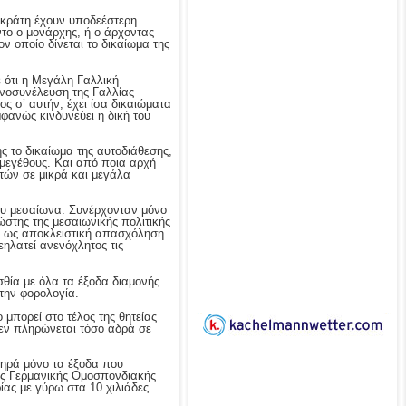
ό κράτη έχουν υποδεέστερη
το ο μονάρχης, ή ο άρχοντας
ν οποίο δίνεται το δικαίωμα της
ε ότι η Μεγάλη Γαλλική
Εθνοσυνέλευση της Γαλλίας
ος σ’ αυτήν, έχει ίσα δικαιώματα
μφανώς κινδυνεύει η δική του
ς το δικαίωμα της αυτοδιάθεσης,
 μεγέθους. Και από ποια αρχή
τών σε μικρά και μεγάλα
ου μεσαίωνα. Συνέρχονταν μόνο
ώστης της μεσαιωνικής πολιτικής
χε ως αποκλειστική απασχόληση
ηλατεί ανενόχλητος τις
σθία με όλα τα έξοδα διαμονής
την φορολογία.
μπορεί στο τέλος της θητείας
δεν πληρώνεται τόσο αδρά σε
τηρά μόνο τα έξοδα που
της Γερμανικής Ομοσπονδιακής
ίας με γύρω στα 10 χιλιάδες