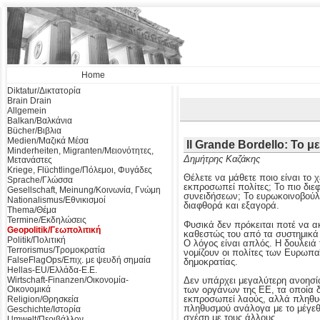
Home
Diktatur/Δικτατορία
Brain Drain
Allgemein
Balkan/Βαλκάνια
Bücher/Βιβλια
Medien/Μαζικά Μέσα
Il Grande Bordello: Το
Minderheiten, Migranten/Μειονότητες,
Δημήτρης Καζάκης
Μετανάστες
Kriege, Flüchtlinge/Πόλεμοι, Φυγάδες
Θέλετε να μάθετε ποιο είναι το 
Sprache/Γλώσσα
εκπροσωπεί πολίτες; Το πιο διε
Gesellschaft, Meinung/Κοινωνία, Γνώμη
συνειδήσεων; Το ευρωκοινοβούλι
Nationalismus/Εθνικισμοί
διαφθορά και εξαγορά.
Thema/Θέμα
Termine/Εκδηλώσεις
Φυσικά δεν πρόκειται ποτέ να α
Geopolitik/Γεωπολιτική
καθεστώς του από τα συστημικά
Politik/Πολιτική
Ο λόγος είναι απλός. Η δουλειά 
Terrorismus/Τρομοκρατία
νομίζουν οι πολίτες των Ευρωπα
FalseFlagOps/Επιχ. με ψευδή σημαία
δημοκρατίας.
Hellas-EU/Ελλάδα-Ε.Ε.
Δεν υπάρχει μεγαλύτερη ανοησία
Wirtschaft-Finanzen/Οικονομία-
των οργάνων της ΕΕ, τα οποία δ
Οικονομικά
εκπροσωπεί λαούς, αλλά πληθυσ
Religion/Θρησκεία
πληθυσμού ανάλογα με το μέγεθό
Geschichte/Ιστορία
σχέση με τους άλλους.
Umwelt/Περιβάλλον