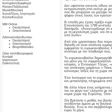
Korruption/Διαφθορά
Δεν υφίσταται κανενός είδους ισ
Reisen/Ταξιδιωτικά
εκπροσώπηση από εκείνα με μεγ
Musik/Μουσική
που θα μπορούσε να μαζέψει περ
Kunst/Τέχνη, Λογοτεχνία
ψήφου στους λαούς των κρατών
Küche/Κουζίνα
Κι επειδή μας έχουν πρήξει κυρι
MM Online
Επανάσταση του 1789 αντέταξε το
Deutschland
διακήρυξε: «Αναγνωρίζουμε ότι κ
Griechenland
με τη μεγαλύτερη χώρα, και ότι 
από αυτόν»
Adressen/Διευθυνσεις
Deutschland
Από τότε χρειάστηκαν δυο παγκό
Griechenland
δηλαδή να είναι απόλυτα κυρίαρχ
Blogs/Websites
εμφορείται το ευρωκοινοβούλιο;
ανάλογα με τον πληθυσμό τους.
Über mich/Βιογραφικά
Kontakt
Το ευρωκοινοβούλιο δημιουργήθ
Impressum
και μόνο για να νομιμοποιήσουν
Datenschutz
ιστορίας, ο Έντουαρντ Τζενκς, 
την απόκτηση χρημάτων.» Ποιος 
κατώτερες τάξεις και τη χώρα το
Έτσι λειτουργεί και το ευρωκοι
και μετακίνησης πληρωμένα από 
Με άλλα λόγια ένας ασήμαντος ε
του να φύγει κατ’ ελάχιστο με 
καμιά χώρα της Ευρώπης. Ούτε στ
Στη Βρετανία ο μισθός του βουλ
συνδέονται άμεσα με τη δουλειά
Βουλής. Ενώ οι πιο ακριβοπληρω
ευρώ το μήνα.