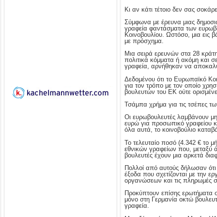
Κι αν κάτι τέτοιο δεν σας σοκάρε
Σύμφωνα με έρευνα μιας δημοσι
γραφεία φαντάσματα των ευρωβο
Κοινοβουλίου. Ωστόσο, μια εις
με πρόσχημα.
Μια σειρά ερευνών στα 28 κράτ
πολιτικά κόμματα ή ακόμη και σ
γραφεία, αρνήθηκαν να αποκαλύψ
Δεδομένου ότι το Ευρωπαϊκό Κο
για τον τρόπο με τον οποίο χρη
βουλευτών του ΕΚ ούτε ορισμέν
Τσάμπα χρήμα για τις τσέπες τω
Οι ευρωβουλευτές λαμβάνουν μην
ευρώ για προσωπικό γραφείου κ
όλα αυτά, το κοινοβούλιο καταβ
Το τελευταίο ποσό (4.342 € το 
εθνικών γραφείων που, μεταξύ άλ
βουλευτές έχουν μια αρκετά δια
Πολλοί από αυτούς δήλωσαν ότι 
έξοδα που σχετίζονται με την ερ
οργανώσεων και τις πληρωμές στ
Προκύπτουν επίσης ερωτήματα σχ
μόνο στη Γερμανία οκτώ βουλευτές
γραφεία.