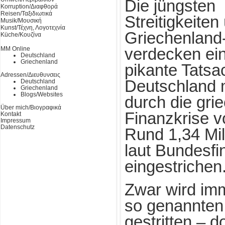
Die jüngsten
Korruption/Διαφθορά
Reisen/Ταξιδιωτικά
Streitigkeiten
Musik/Μουσική
Kunst/Τέχνη, Λογοτεχνία
Griechenland-
Küche/Κουζίνα
MM Online
verdecken ei
Deutschland
Griechenland
pikante Tatsa
Adressen/Διευθυνσεις
Deutschland 
Deutschland
Griechenland
Blogs/Websites
durch die gri
Über mich/Βιογραφικά
Finanzkrise v
Kontakt
Impressum
Datenschutz
Rund 1,34 Mil
laut Bundesfi
eingestrichen
Zwar wird imm
so genannten
gestritten – d