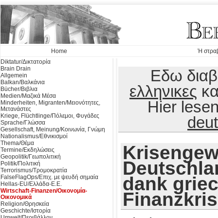
Home
Ή στραβ
Diktatur/Δικτατορία
Brain Drain
Εδω διαβα
Allgemein
Balkan/Βαλκάνια
ελληνικες
κα
Bücher/Βιβλια
Medien/Μαζικά Μέσα
Hier lese
Minderheiten, Migranten/Μειονότητες,
Μετανάστες
Kriege, Flüchtlinge/Πόλεμοι, Φυγάδες
deu
Sprache/Γλώσσα
Gesellschaft, Meinung/Κοινωνία, Γνώμη
Nationalismus/Εθνικισμοί
Thema/Θέμα
Krisengew
Termine/Εκδηλώσεις
Geopolitik/Γεωπολιτική
Deutschla
Politik/Πολιτική
Terrorismus/Τρομοκρατία
dank grie
FalseFlagOps/Επιχ. με ψευδή σημαία
Hellas-EU/Ελλάδα-Ε.Ε.
Wirtschaft-Finanzen/Οικονομία-
Finanzkri
Οικονομικά
Religion/Θρησκεία
Geschichte/Ιστορία
Umwelt/Περιβάλλον