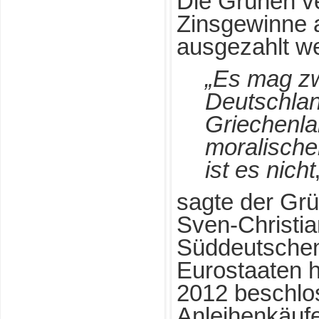
Die Grünen ve
Zinsgewinne 
ausgezahlt w
„Es mag zw
Deutschlan
Griechenla
moralischen
ist es nicht
sagte der Gr
Sven-Christia
Süddeutschen
Eurostaaten h
2012 beschlo
Anleihenkäufe