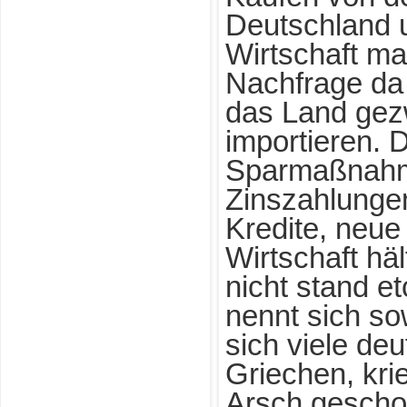
Deutschland 
Wirtschaft mac
Nachfrage da 
das Land gez
importieren. 
Sparmaßnahme
Zinszahlung
Kredite, neue
Wirtschaft hä
nicht stand e
nennt sich s
sich viele deu
Griechen, kri
Arsch gescho