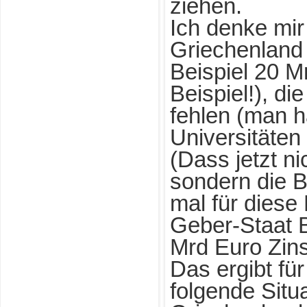
ziehen.
Ich denke mir
Griechenland
Beispiel 20 M
Beispiel!), di
fehlen (man hä
Universitäten
(Dass jetzt ni
sondern die B
mal für diese
Geber-Staat B
Mrd Euro Zin
Das ergibt fü
folgende Situa