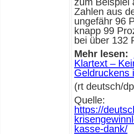
zum Beispiel 
Zahlen aus d
ungefähr 96 P
knapp 99 Proz
bei über 132 
Mehr lesen:
Klartext – Ke
Geldruckens 
(rt deutsch/d
Quelle:
https://deuts
krisengewinn
kasse-dank/