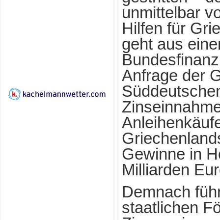
unmittelbar v
Hilfen für Gr
geht aus eine
Bundesfinanzm
Anfrage der G
Süddeutschen
Zinseinnahme
Anleihenkäuf
Griechenland
Gewinne in H
Milliarden Eu
Demnach führ
staatlichen 