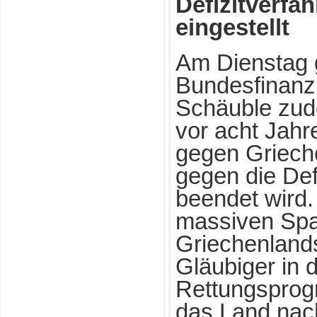
Defizitverfa
eingestellt
Am Dienstag 
Bundesfinanz
Schäuble zud
vor acht Jahr
gegen Griech
gegen die Def
beendet wird.
massiven Sp
Griechenland
Gläubiger in 
Rettungsprog
das Land nac