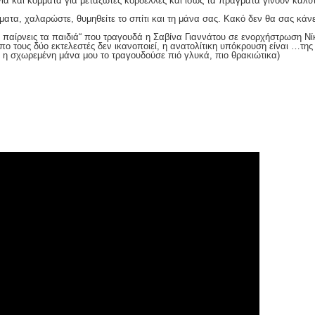
όγια και κόμματα για μεταξωτές κορδέλλες και ίσως τα πράγματα γίνουν καλύ
τα, χαλαρώστε, θυμηθείτε το σπίτι και τη μάνα σας. Κακό δεν θα σας κάνε
υ παίρνεις τα παιδιά“ που τραγουδά η Σαβίνα Γιαννάτου σε ενορχήστρωση Ν
πο τους δύο εκτελεστές δεν ικανοποιεί, η ανατολίτικη υπόκρουση είναι …της
, η σχωρεμένη μάνα μου το τραγουδούσε πιό γλυκά, πιο θρακιώτικα)