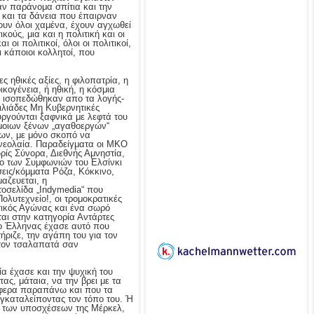
αν παράνομα σπίτια και την
και τα δάνεια που έπαιρναν
χουν όλοι χαμένα, έχουν αγχωθεί
ούς, μια και η πολιτική και οι
 οι πολιτικοί, όλοι οι πολιτικοί,
ι κάποιοι κολλητοί, που
ς ηθικές αξίες, η φιλοπατρία, η
ικογένεια, ή ηθική, η κόσμια
 ισοπεδώθηκαν απο τα λογής-
χιλιάδες Μη Κυβερνητικές
ργούνται ξαφνικά με λεφτά του
μοιων ξένων „αγαθοεργών“
ων, με μόνο σκοπό να
νεολαία. Παραδείγματα οι ΜΚΟ
ρίς Σύνορα, Διεθνής Αμνηστία,
ο των Συμφωνιών του Ελσίνκι
σεις/κόμματα Ρόζα, Κόκκινο,
μαζευεται, η
τοσελίδα „Indymedia“ που
ολυτεχνείο!, οι τρομοκρατικές
ικός Αγώνας και ένα σωρό
αι στην κατηγορία Αντάρτες
 ο Έλληνας έχασε αυτό που
ήριζε, την αγάπη του για τον
τον τσαλαπατά σαν
ία έχασε και την ψυχική του
ς, μάταια, να την βρει με τα
φερα παραπάνω και που τα
εγκαταλείποντας τον τόπο του. Ή
 των υποσχέσεων της Μέρκελ,