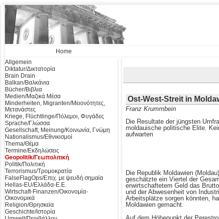
Home
Allgemein
Diktatur/Δικτατορία
Brain Drain
Balkan/Βαλκάνια
Bücher/Βιβλια
Medien/Μαζικά Μέσα
Ost-West-Streit in Molda
Minderheiten, Migranten/Μειονότητες,
Franz Krummbein
Μετανάστες
Kriege, Flüchtlinge/Πόλεμοι, Φυγάδες
Die Resultate der jüngsten Umfrag
Sprache/Γλώσσα
moldauische politische Elite. Kei
Gesellschaft, Meinung/Κοινωνία, Γνώμη
aufwarten
Nationalismus/Εθνικισμοί
Thema/Θέμα
Termine/Εκδηλώσεις
Geopolitik/Γεωπολιτική
Politik/Πολιτική
Terrorismus/Τρομοκρατία
Die Republik Moldawien (Moldau) 
FalseFlagOps/Επιχ. με ψευδή σημαία
geschätzte ein Viertel der Gesa
Hellas-EU/Ελλάδα-Ε.Ε.
erwirtschaftetem Geld das Brutt
Wirtschaft-Finanzen/Οικονομία-
und der Abwesenheit von Industri
Οικονομικά
Arbeitsplätze sorgen könnten, 
Moldawien gemacht.
Religion/Θρησκεία
Geschichte/Ιστορία
Auf dem Höhepunkt der Perestroi
Umwelt/Περιβάλλον