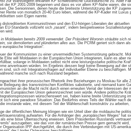
st zur Wahlsiegerin erklärten KP schwesterliche Glückwünsche zu. Aber Fakt 
eit der KP 2001-2009 begannen und dass es vor allem KP-Nahe waren, die si
sen. Die Seniorinnen, denen heute die breiteste Unterstützung der KP zugere
iner Rente von monatlich 20-40 Euro leben, während die KP-Kader mit Luxus 
ktketten sein Eigen nannte.
ig diskreditierten KommunistInnen und den EU-hörigen Liberalen der aktuellen
 an EU-Standards vollzieht sich „rasant”, indem beispielsweise Sozialleistung
en wird.
n Moldawien bereits 2009 verwendet. Der Präsident Woronin sträubte sich nich
in, sie demolierten und plünderten alles aus.
Die PCRM geriert sich dann als 
ie europäische Integration“.
uer der Kommunisten zu einer unvermeidlichen Systemstörung gebracht. Mold
 Elite will Moldawien in der Europäischen Union integrieren, kann es aber nich
rfüllbar, solange in Moldawien selbst nicht eine leistungsstarke politische Kra
mme anvertrauen würden. Im Ergebnis dessen liegt keine Bewegung auf der s
sind, sich mit Integrationsfragen auf individueller Ebene zu beschäftigen. 
, während manche sich nach Russland begeben.
geachtet ihrer prorussischen Rhetorik ihre Beziehungen zu Moskau für alle Z
ie Beilegung des transnistrischen Konfliktes sabotierte, und niemand kann Ga
unisten an die Macht nicht durch einen erneuten Verrat der Interessen der 
t der Europäischen Union gekennzeichnet sein würde. Andere politische Kräft
Integrationsprozessen wünschenswert sei, haben keine breite Unterstützung i
 sich eine paradoxe Situation: Das Bedürfnis eines Teils der Wähler nach der 
 die imstande wäre, mit diesem Teil der Wählerschaft konstruktiv zu arbeiten, i
e der öffentlichen Meinung klingen wie ein Urteil über die moldauische politis
ertrauensrating aufwarten. Für die Anhänger des „europäischen Weges“ hat si
s als eine böse Überraschung erwiesen. Dem Präsidenten Russlands vertrauen
remls“ auszugeben, wie das von der rumänischen Presse gern gemacht wird, 
r Organisation IPP durchgeführt, die durch ihre Verbindungen mit US-amerika
ierung“ der Länder Osteuropas beschäftigen.