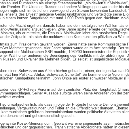
mänien und Rumänisch als einzige Staatssprache. „Moldawien für Moldawier“,
die Parolen. Für Ukrainer, Russen und andere Volksgruppen war in der bis da
egen regte sich im östlichen, vorwiegend von Slawen bewohnten Landesteil, 
as jenseits des Dnjestr gelegene Gebiet unabhängig und verteidigte seine Eig
in einem kurzen Bürgerkrieg mit rund 1.000 Toten gegen den Nachbarn Mold
ten die Macht ergriffen; damals haben sie den nostalgischen Wählern als er
and-Weißrussland anzuschließen. Zwei Jahre später erregte der moldawische
oskau, als er mitteilte, die Republik Moldawien lehnt den russischen Regelu
 war der Zeitpunkt, als sich die moldawischen Kommunisten plötzlich zu West
stmals zum Präsidenten gewählt worden. Zuvor hatte seine Kommunistische P
ßer Mehrheit gewonnen. Vier Jahre später wurde er im Amt bestätigt. Der stu
atsapparat der Moldauischen SSR machte, 1989/90 Innenminister der Republik 
einer Wahl unter anderem die Beendigung des Konflikts mit der abtrünnigen D
 Russen und Ukrainer die Mehrheit bilden. Er selbst ist ungebildeter Molda
haben einen Schwarzen aus Afrika hierher gebracht, einen, der irgendwo da 
uns jetzt hier Politik… Afrika, Schwarze, Scheiße!“ So kommentierte Voroni
tischen Kundgebung teilnahm. John Onoje als erster schwarzer Moldauer (Flüc
aden des KP-Führers Voronin auf dem zentralen Platz der Hauptstadt Chisin
ammengeschlagen. Seiner Aussage zufolge wären seine Angreifer von der zentr
chickt worden.
ht so unwahrscheinlich, als dass infolge der Proteste hunderte Demonstrieren
dlungen, Vergewaltigungen und Folter an die Öffentlichkeit drangen. Ebenso 
ommunistisch geführten Innenministerium wurden politische Aktivisten aller
walle denunziert und geheimdienstlich gesucht.
ogenannte Kozak-Memorandum. Geplant war eine sogenannte asymmetrische 
strischen und der gagausischen. Transnistrische Abgeordnete hätten in diese