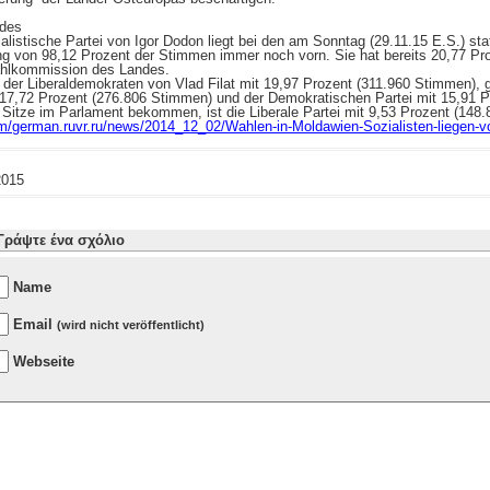
ides
tische Partei von Igor Dodon liegt bei den am Sonntag (29.11.15 E.S.) st
g von 98,12 Prozent der Stimmen immer noch vorn. Sie hat bereits 20,77 Pr
Wahlkommission des Landes.
ei der Liberaldemokraten von Vlad Filat mit 19,97 Prozent (311.960 Stimmen),
 17,72 Prozent (276.806 Stimmen) und der Demokratischen Partei mit 15,91 
e Sitze im Parlament bekommen, ist die Liberale Partei mit 9,53 Prozent (148
om/german.ruvr.ru/news/2014_12_02/Wahlen-in-Moldawien-Sozialisten-liegen-v
2015
Γράψτε ένα σχόλιο
Name
Email
(wird nicht veröffentlicht)
Webseite