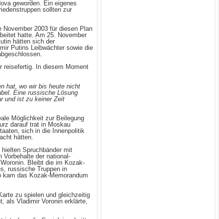
dova geworden. Ein eigenes
riedenstruppen sollten zur
te November 2003 für diesen Plan
rbeitet hatte. Am 25. November
tin hätten sich der
ir Putins Leibwächter sowie die
abgeschlossen.
r reisefertig. In diesem Moment
 hat, wo wir bis heute nicht
bel. Eine russische Lösung
 und ist zu keiner Zeit
ale Möglichkeit zur Beilegung
urz darauf trat in Moskau
aten, sich in die Innenpolitik
acht hätten.
 hielten Spruchbänder mit
 Vorbehalte der national-
Woronin. Bleibt die im Kozak-
s, russische Truppen in
halb kam das Kozak-Memorandum
rte zu spielen und gleichzeitig
 als Vladimir Voronin erklärte,