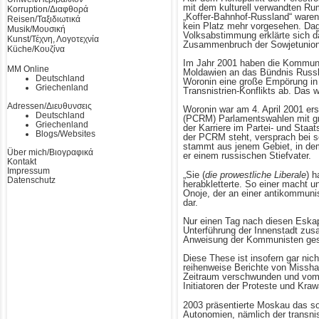
mit dem kulturell verwandten Ru
Korruption/Διαφθορά
„Koffer-Bahnhof-Russland“ waren 
Reisen/Ταξιδιωτικά
kein Platz mehr vorgesehen. Dag
Musik/Μουσική
Volksabstimmung erklärte sich d
Kunst/Τέχνη, Λογοτεχνία
Zusammenbruch der Sowjetunion 
Küche/Κουζίνα
Im Jahr 2001 haben die Kommunis
MM Online
Moldawien an das Bündnis Russl
Deutschland
Woronin eine große Empörung in M
Griechenland
Transnistrien-Konflikts ab. Das
Adressen/Διευθυνσεις
Woronin war am 4. April 2001 er
Deutschland
(PCRM) Parlamentswahlen mit gro
Griechenland
der Karriere im Partei- und Sta
Blogs/Websites
der PCRM steht, versprach bei s
stammt aus jenem Gebiet, in dem
Über mich/Βιογραφικά
er einem russischen Stiefvater.
Kontakt
Impressum
„Sie (
die prowestliche Liberale
) 
Datenschutz
herabkletterte. So einer macht 
Onoje, der an einer antikommunis
dar.
Nur einen Tag nach diesen Eskap
Unterführung der Innenstadt zus
Anweisung der Kommunisten ges
Diese These ist insofern gar nic
reihenweise Berichte von Misshan
Zeitraum verschwunden und vom k
Initiatoren der Proteste und Kra
2003 präsentierte Moskau das s
Autonomien, nämlich der transni