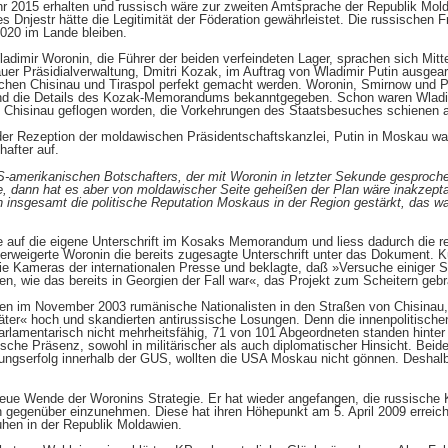
 2015 erhalten und russisch wäre zur zweiten Amtsprache der Republik Mol
 Dnjestr hätte die Legitimität der Föderation gewährleistet. Die russischen F
2020 im Lande bleiben.
adimir Woronin, die Führer der beiden verfeindeten Lager, sprachen sich Mit
uer Präsidialverwaltung, Dmitri Kozak, im Auftrag von Wladimir Putin ausgea
chen Chisinau und Tiraspol perfekt gemacht werden. Woronin, Smirnow und Pu
 und die Details des Kozak-Memorandums bekanntgegeben. Schon waren Wladim
Chisinau geflogen worden, die Vorkehrungen des Staatsbesuches schienen 
 der Rezeption der moldawischen Präsidentschaftskanzlei, Putin in Moskau wa
after auf.
amerikanischen Botschafters, der mit Woronin in letzter Sekunde gesprochen
 dann hat es aber von moldawischer Seite geheißen der Plan wäre inakzepta
h insgesamt die politische Reputation Moskaus in der Region gestärkt, das war
e auf die eigene Unterschrift im Kosaks Memorandum und liess dadurch die re
erweigerte Woronin die bereits zugesagte Unterschrift unter das Dokument. K
e Kameras der internationalen Presse und beklagte, daß »Versuche einiger Sta
, wie das bereits in Georgien der Fall war«, das Projekt zum Scheitern gebr
bten im November 2003 rumänische Nationalisten in den Straßen von Chisinau,
äter« hoch und skandierten antirussische Losungen. Denn die innenpolitischen
rlamentarisch nicht mehrheitsfähig, 71 von 101 Abgeordneten standen hinter 
che Präsenz, sowohl in militärischer als auch diplomatischer Hinsicht. Beide
dlungserfolg innerhalb der GUS, wollten die USA Moskau nicht gönnen. Des
ue Wende der Woronins Strategie. Er hat wieder angefangen, die russische Ka
 gegenüber einzunehmen. Diese hat ihren Höhepunkt am 5. April 2009 erreicht,
hen in der Republik Moldawien.