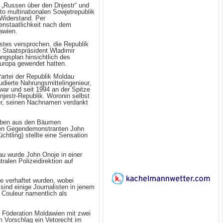
 „Russen über den Dnjestr“ und
to multinationalen Sowjetrepublik
Widerstand. Per
enstaatlichkeit nach dem
awien.
stes versprochen, die Republik
 Staatspräsident Wladimir
ngsplan hinsichtlich des
europa gewendet hatten.
artei der Republik Moldau
dierte Nahrungsmittelingenieur,
war und seit 1994 an der Spitze
njestr-Republik. Woronin selbst
uer, seinen Nachnamen verdankt
drüben aus den Bäumen
n den Gegendemonstranten John
htling) stellte eine Sensation
au wurde John Onoje in einer
alen Polizeidirektion auf
de verhaftet wurden, wobei
sind einige Journalisten in jenem
 Couleur namentlich als
Föderation Moldawien mit zwei
m Vorschlag ein Vetorecht im