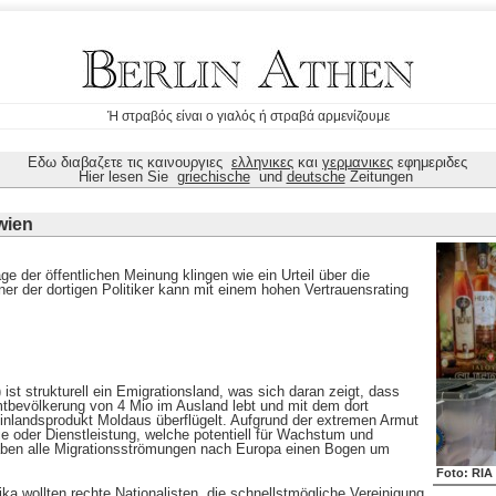
Ή στραβός είναι ο γιαλός ή στραβά αρμενίζουμε
Εδω διαβαζετε τις καινουργιες
ελληνικες
και
γερμανικες
εφημεριδες
Hier lesen Sie
griechische
und
deutsche
Zeitungen
wien
e der öffentlichen Meinung klingen wie ein Urteil über die
ner der dortigen Politiker kann mit einem hohen Vertrauensrating
ist strukturell ein Emigrationsland, was sich daran zeigt, dass
mtbevölkerung von 4 Mio im Ausland lebt und mit dem dort
oinlandsprodukt Moldaus überflügelt. Aufgrund der extremen Armut
e oder Dienstleistung, welche potentiell für Wachstum und
haben alle Migrationsströmungen nach Europa einen Bogen um
Foto: RIA
ka wollten rechte Nationalisten die schnellstmögliche Vereinigung