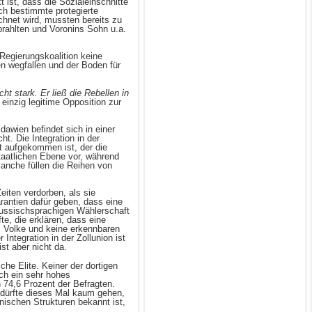
ist, dass die Sozialeinschnitte
ch bestimmte protegierte
chnet wird, mussten bereits zu
prahlten und Voronins Sohn u.a.
 Regierungskoalition keine
en wegfallen und der Boden für
t stark. Er ließ die Rebellen in
einzig legitime Opposition zur
awien befindet sich in einer
t. Die Integration in der
ft aufgekommen ist, der die
taatlichen Ebene vor, während
Manche füllen die Reihen von
eiten verdorben, als sie
rantien dafür geben, dass eine
russischsprachigen Wählerschaft
e, die erklären, dass eine
m Volke und keine erkennbaren
Integration in der Zollunion ist
st aber nicht da.
che Elite. Keiner der dortigen
ch ein sehr hohes
 74,6 Prozent der Befragten.
dürfte dieses Mal kaum gehen,
nischen Strukturen bekannt ist,