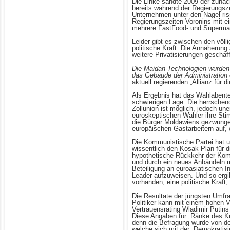
Die Linke sandte 2009 der zunäch
bereits während der Regierungsz
Unternehmen unter den Nagel ris
Regierungszeiten Voronins mit e
mehrere FastFood- und Supermar
Leider gibt es zwischen den völl
politische Kraft. Die Annäherung
weitere Privatisierungen geschaff
Die Maidan-Technologien wurden i
das Gebäude der Administration e
aktuell regierenden „Allianz für d
Als Ergebnis hat das Wahlabente
schwierigen Lage. Die herrschende
Zollunion ist möglich, jedoch une
euroskeptischen Wähler ihre Sti
die Bürger Moldawiens gezwungen 
europäischen Gastarbeitern auf
Die Kommunistische Partei hat un
wissentlich den Kosak-Plan für d
hypothetische Rückkehr der Komm
und durch ein neues Anbändeln mi
Beteiligung an euroasiatischen 
Leader aufzuweisen. Und so ergibt
vorhanden, eine politische Kraft,
Die Resultate der jüngsten Umfrag
Politiker kann mit einem hohen V
Vertrauensrating Wladimir Putin
Diese Angaben für „Ränke des K
denn die Befragung wurde von de
welche sich mit der „Demokratis