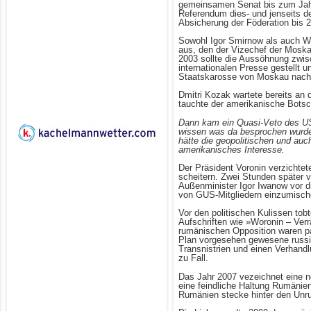
gemeinsamen Senat bis zum Jahr
Referendum dies- und jenseits des
Absicherung der Föderation bis 
Sowohl Igor Smirnow als auch Wl
aus, den der Vizechef der Moska
2003 sollte die Aussöhnung zwis
internationalen Presse gestellt
Staatskarosse von Moskau nach 
Dmitri Kozak wartete bereits an
tauchte der amerikanische Botsch
Dann kam ein Quasi-Veto des US-
wissen was da besprochen wurde,
hätte die geopolitischen und auc
amerikanisches Interesse.
Der Präsident Voronin verzichtet
scheitern. Zwei Stunden später v
Außenminister Igor Iwanow vor di
von GUS-Mitgliedern einzumischen
Vor den politischen Kulissen to
Aufschriften wie »Woronin – Verr
rumänischen Opposition waren pa
Plan vorgesehen gewesene russis
Transnistrien und einen Verhan
zu Fall.
Das Jahr 2007 vezeichnet eine ne
eine feindliche Haltung Rumänien
Rumänien stecke hinter den Unru