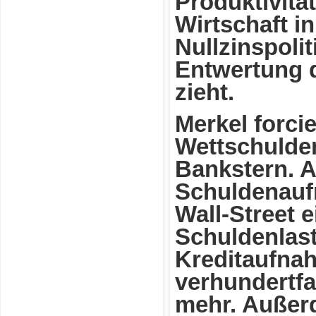
Produktivitä
Wirtschaft in
Nullzinspolit
Entwertung d
zieht.
Merkel forcie
Wettschulden
Bankstern. A
Schuldenauf
Wall-Street 
Schuldenlast
Kreditaufna
verhundertfa
mehr. Außerd