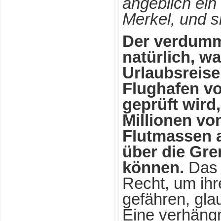
angeblich ein
Merkel, und si
Der verdumm
natürlich, w
Urlaubsreis
Flughafen v
geprüft wird
Millionen vo
Flutmassen a
über die Gr
können.
Das „
Recht, um ihr
gefähren, gla
Eine verhängn