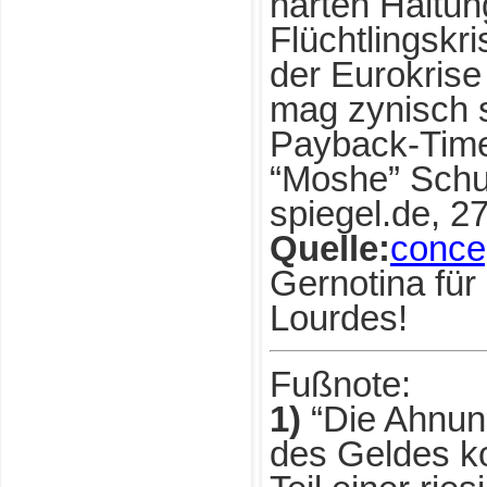
harten Haltun
Flüchtlingskri
der Eurokrise 
mag zynisch s
Payback-Time 
“Moshe” Schu
spiegel.de, 2
Quelle:
conce
Gernotina für
Lourdes!
Fußnote:
1)
“Die Ahnung
des Geldes ko