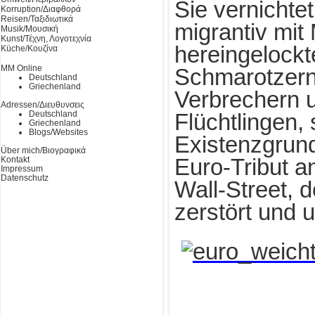
Sie vernichtet
Korruption/Διαφθορά
Reisen/Ταξιδιωτικά
migrantiv mit 
Musik/Μουσική
Kunst/Τέχνη, Λογοτεχνία
hereingelockt
Küche/Κουζίνα
MM Online
Schmarotzern,
Deutschland
Griechenland
Verbrechern 
Adressen/Διευθυνσεις
Deutschland
Flüchtlingen,
Griechenland
Blogs/Websites
Existenzgrund
Über mich/Βιογραφικά
Kontakt
Euro-Tribut a
Impressum
Datenschutz
Wall-Street, 
zerstört und u