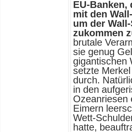
EU-Banken, d
mit den Wall
um der Wall-
zukommen zu
brutale Vera
sie genug Gel
gigantischen 
setzte Merkel
durch. Natürli
in den aufge
Ozeanriesen 
Eimern leers
Wett-Schulden-
hatte, beauft