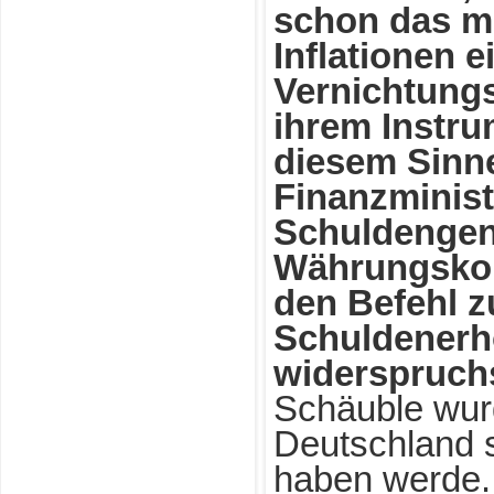
schon das m
Inflationen e
Vernichtungs
ihrem Instru
diesem Sinn
Finanzminist
Schuldengen
Währungskon
den Befehl z
Schuldenerh
widerspruchs
Schäuble wurd
Deutschland 
haben werde. 