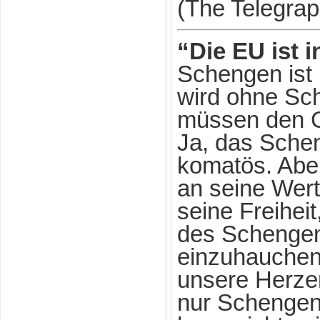
(The Telegrap
“Die EU ist 
Schengen ist 
wird ohne Sc
müssen den G
Ja, das Schen
komatös. Aber
an seine Wert
seine Freihei
des Schenge
einzuhauchen
unsere Herzen
nur Schenge