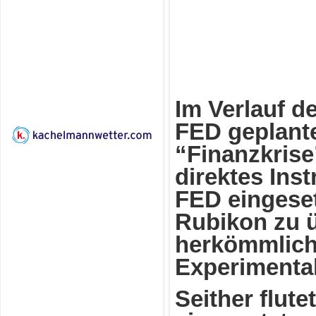
Im Verlauf d
FED geplante
“Finanzkrise
direktes In
FED eingeset
Rubikon zu ü
herkömmliche
Experimentalp
Seither flute