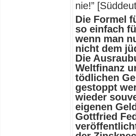
nie!” [Süddeu
Die Formel 
so einfach fü
wenn man nu
nicht dem jü
Die Ausraub
Weltfinanz u
tödlichen G
gestoppt we
wieder souve
eigenen Gel
Gottfried Fe
veröffentlic