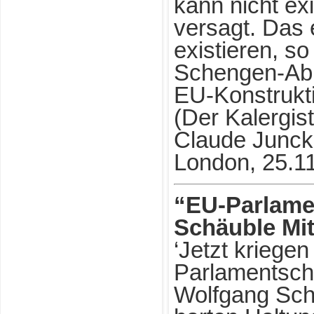
kann nicht ex
versagt. Das 
existieren, so
Schengen-Abk
EU-Konstrukti
(Der Kalergis
Claude Juncke
London, 25.1
“EU-Parlamen
Schäuble Mi
‘Jetzt kriegen
Parlamentsch
Wolfgang Schä