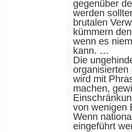
gegenüber den
werden sollte
brutalen Verw
kümmern denn
wenn es niema
kann. …
Die ungehind
organisierten
wird mit Phra
machen, gew
Einschränkun
von wenigen 
Wenn national
eingeführt we