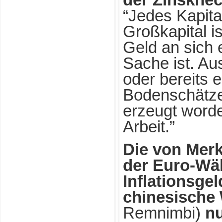
der Zinsknec
“Jedes Kapita
Großkapital is
Geld an sich 
Sache ist. Au
oder bereits 
Bodenschätze
erzeugt worde
Arbeit.”
Die von Merk
der Euro-Wä
Inflationsgel
chinesische
Remnimbi)
nu