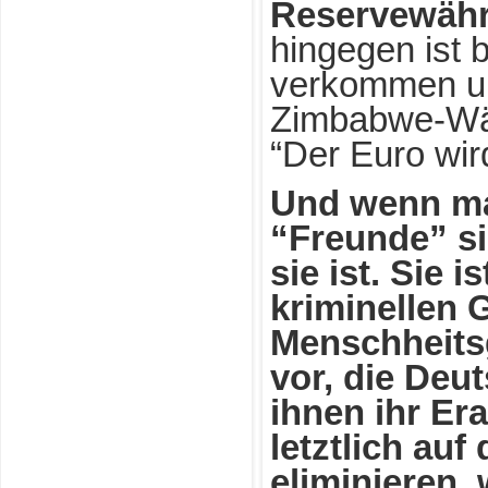
Reservewähru
hingegen ist b
verkommen un
Zimbabwe-Wäh
“Der Euro wir
Und wenn ma
“Freunde” s
sie ist. Sie 
kriminellen G
Menschheitsg
vor, die Deu
ihnen ihr Er
letztlich auf
eliminieren,