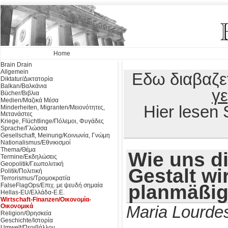
Home
Brain Drain
Allgemein
Εδω διαβαζετ
Diktatur/Δικτατορία
Balkan/Βαλκάνια
γ
Bücher/Βιβλια
Medien/Μαζικά Μέσα
Hier lesen
Minderheiten, Migranten/Μειονότητες,
Μετανάστες
Kriege, Flüchtlinge/Πόλεμοι, Φυγάδες
Sprache/Γλώσσα
Gesellschaft, Meinung/Κοινωνία, Γνώμη
Nationalismus/Εθνικισμοί
Thema/Θέμα
Wie uns d
Termine/Εκδηλώσεις
Geopolitik/Γεωπολιτική
Gestalt wi
Politik/Πολιτική
Terrorismus/Τρομοκρατία
planmäßig 
FalseFlagOps/Επιχ. με ψευδή σημαία
Hellas-EU/Ελλάδα-Ε.Ε.
Wirtschaft-Finanzen/Οικονομία-
Οικονομικά
Maria Lourde
Religion/Θρησκεία
Geschichte/Ιστορία
Umwelt/Περιβάλλον