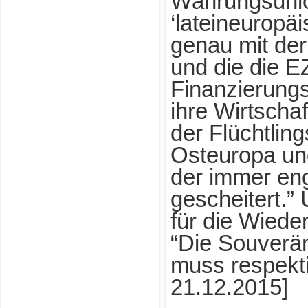
Währungsunio
‘lateineuropäi
genau mit de
und die die E
Finanzierungs
ihre Wirtscha
der Flüchtling
Osteuropa un
der immer eng
gescheitert.”
für die Wiede
“Die Souverän
muss respekti
21.12.2015]