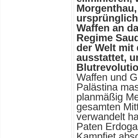
Morgenthau,
ursprünglich 
Waffen an d
Regime Saudi
der Welt mit
ausstattet, 
Blutrevoluti
Waffen und Ge
Palästina ma
planmäßig Me
gesamten Mitt
verwandelt ha
Paten Erdogan
Kampfjet abs