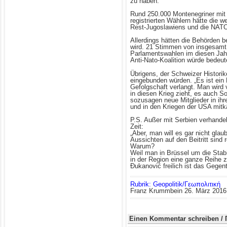
zu haben.
Rund 250.000 Montenegriner mit
registrierten Wählern hätte die
Rest-Jugoslawiens und die NATO-
Allerdings hätten die Behörden b
wird. 21 Stimmen von insgesamt
Parlamentswahlen im diesen Jahr 
Anti-Nato-Koalition würde bedeu
Übrigens, der Schweizer Historik
eingebunden würden. „Es ist ein E
Gefolgschaft verlangt. Man wird
in diesen Krieg zieht, es auch 
sozusagen neue Mitglieder in ih
und in den Kriegen der USA mitk
P.S. Außer mit Serbien verhandel
Zeit:
„Aber, man will es gar nicht gl
Aussichten auf den Beitritt sind
Warum?
Weil man in Brüssel um die Stabi
in der Region eine ganze Reihe z
Ðukanović freilich ist das Gegente
Rubrik: Geopolitik/Γεωπολιτική
Franz Krummbein
26. März 2016
Einen Kommentar schreiben / 