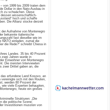
 – von 1999 bis 2009 traten dem
rde Dollar in den Nato-Ausbau in
lich zu schwächen. Diese
 dessen wissenschaftlich-
ussland“ hoch und schaffe
ben. Die Allianz stocke derzeit
it der Aufnahme von Montenegro
r bekannte italienische
ungszahl fast dieselbe wie im
ie NATO einladen, zumal die
er die Rede?“ schreibt Chiesa in
 ihres Landes. 35 bis 40 Prozent
n zwei Jahren wurde in
t der Einwohner von Montenegro
nt. Die meisten Interviewten
s zwei Drittel gaben an, die
n das erfundene Land Kosovo, an
 vereinigte sich mit den Routen,
st, werden 80 Prozent der
t, wie viele Experten behaupten,
 Montenegro, heute ein großes
kriminelle Strukturen: „Die
n die politische Szene;
der Investitionen mussten von