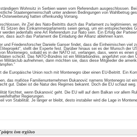
 ständigem Wohnsitz in Serbien waren vom Referendum ausgeschlossen. Bei 
 westliche Staatengemeinschaft unter anderen Bedingungen von Wahlbetrug ge
Osterweiterung hatten offenkundig Vorrang.
eschlossen, ihr Ziel des Nato-Beitritts durch das Parlament zu legitimieren
 81 Sitzen des Einkammerparlaments seien genug, um ein entsprechendes Ge
werden jedenfalls eine Art Referendum zur Nato sein. Ein Erfolg der Parteien
ten, dass auch das Parlament die Einladung der Allianz ablehnen kann.
er und Friedensforscher Daniele Ganser findet, dass die Einheimischen viel z
liteprojekt“, stellt der Experte fest. Darüber hinaus sei es der Wunsch der U
 von Montenegro, sobald es in der NATO ist, verlangen, dass, wenn es einen 
Soldaten schickt. Das NATO-Bündnis ist ein Militärbündnis, angeführt von de
ren Militärclub aufnehmen, dann möchten sie, dass diese Mitglieder die amer
ämpfen.“
t die Europäische Union noch mit Montenegro über einen EU-Beitritt. Ein Kom
auben, das mafiöse Familienunternehmen Ðukanović namens Montenegro ist ein 
 recht gut. Dabei ist die Natur des Regimes bekannt. Doch die EU schaut weg.
lität fürchtet, wenn Ðukanović geht. Die EU will auf dem Balkan vor allem Ru
weifelhafter Regierungen.
il von Stabilität. Je länger er bleibt, desto instabiler wird die Lage in Montene
Γράψτε ένα σχόλιο