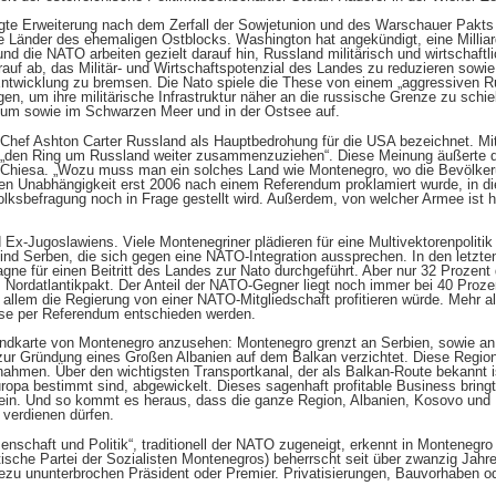
gte Erweiterung nach dem Zerfall der Sowjetunion und des Warschauer Pakts
lle Länder des ehemaligen Ostblocks. Washington hat angekündigt, eine Millia
nd die NATO arbeiten gezielt darauf hin, Russland militärisch und wirtschaft
auf ab, das Militär- und Wirtschaftspotenzial des Landes zu reduzieren sowie
ntwicklung zu bremsen. Die Nato spiele die These von einem „aggressiven R
en, um ihre militärische Infrastruktur näher an die russische Grenze zu schie
tikum sowie im Schwarzen Meer und in der Ostsee auf.
-Chef Ashton Carter Russland als Hauptbedrohung für die USA bezeichnet. M
z „den Ring um Russland weiter zusammenzuziehen“. Diese Meinung äußerte de
tto Chiesa. „Wozu muss man ein solches Land wie Montenegro, wo die Bevölker
sen Unabhängigkeit erst 2006 nach einem Referendum proklamiert wurde, in d
ksbefragung noch in Frage gestellt wird. Außerdem, von welcher Armee ist hi
 Ex-Jugoslawiens. Viele Montenegriner plädieren für eine Multivektorenpolitik
ind Serben, die sich gegen eine NATO-Integration aussprechen. In den letzte
e für einen Beitritt des Landes zur Nato durchgeführt. Aber nur 32 Prozen
 Nordatlantikpakt. Der Anteil der NATO-Gegner liegt noch immer bei 40 Proze
 allem die Regierung von einer NATO-Mitgliedschaft profitieren würde. Mehr al
sse per Referendum entschieden werden.
Landkarte von Montenegro anzusehen: Montenegro grenzt an Serbien, sowie a
 zur Gründung eines Großen Albanien auf dem Balkan verzichtet. Diese Region
nahmen. Über den wichtigsten Transportkanal, der als Balkan-Route bekannt i
uropa bestimmt sind, abgewickelt. Dieses sagenhaft profitable Business bring
r ein. Und so kommt es heraus, dass die ganze Region, Albanien, Kosovo und
e verdienen dürfen.
senschaft und Politik“, traditionell der NATO zugeneigt, erkennt in Montenegro 
sche Partei der Sozialisten Montenegros) beherrscht seit über zwanzig Jahre
hezu ununterbrochen Präsident oder Premier. Privatisierungen, Bauvorhaben o