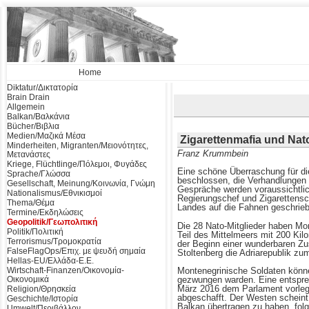
Home
Diktatur/Δικτατορία
Brain Drain
Allgemein
Balkan/Βαλκάνια
Bücher/Βιβλια
Medien/Μαζικά Μέσα
Zigarettenmafia und Na
Minderheiten, Migranten/Μειονότητες,
Franz Krummbein
Μετανάστες
Kriege, Flüchtlinge/Πόλεμοι, Φυγάδες
Eine schöne Überraschung für di
Sprache/Γλώσσα
beschlossen, die Verhandlungen 
Gesellschaft, Meinung/Κοινωνία, Γνώμη
Gespräche werden voraussichtlic
Nationalismus/Εθνικισμοί
Regierungschef und Zigarettensc
Thema/Θέμα
Landes auf die Fahnen geschrie
Termine/Εκδηλώσεις
Geopolitik/Γεωπολιτική
Die 28 Nato-Mitglieder haben Mon
Politik/Πολιτική
Teil des Mittelmeers mit 200 Kilo
Terrorismus/Τρομοκρατία
der Beginn einer wunderbaren Z
FalseFlagOps/Επιχ. με ψευδή σημαία
Stoltenberg die Adriarepublik zum
Hellas-EU/Ελλάδα-Ε.Ε.
Montenegrinische Soldaten könne
Wirtschaft-Finanzen/Οικονομία-
gezwungen warden. Eine entspre
Οικονομικά
März 2016 dem Parlament vorlegen
Religion/Θρησκεία
abgeschafft. Der Westen scheint 
Geschichte/Ιστορία
Balkan übertragen zu haben, folg
Umwelt/Περιβάλλον