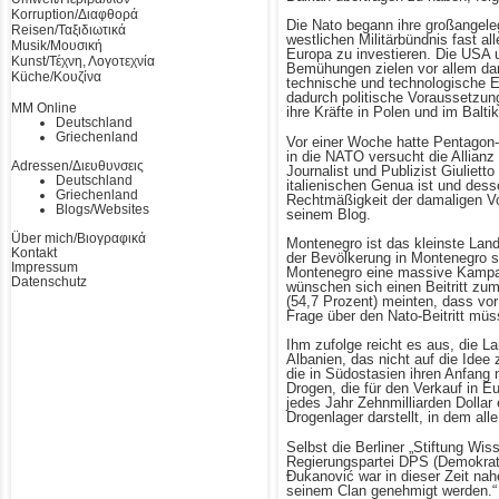
Korruption/Διαφθορά
Die Nato begann ihre großangele
Reisen/Ταξιδιωτικά
westlichen Militärbündnis fast a
Musik/Μουσική
Europa zu investieren. Die USA u
Kunst/Τέχνη, Λογοτεχνία
Bemühungen zielen vor allem dar
Küche/Κουζίνα
technische und technologische E
dadurch politische Voraussetzung
MM Online
ihre Kräfte in Polen und im Bal
Deutschland
Griechenland
Vor einer Woche hatte Pentagon
in die NATO versucht die Allian
Adressen/Διευθυνσεις
Journalist und Publizist Giulie
Deutschland
italienischen Genua ist und des
Griechenland
Rechtmäßigkeit der damaligen Vol
Blogs/Websites
seinem Blog.
Über mich/Βιογραφικά
Montenegro ist das kleinste Land
Kontakt
der Bevölkerung in Montenegro s
Impressum
Montenegro eine massive Kampagn
Datenschutz
wünschen sich einen Beitritt zum
(54,7 Prozent) meinten, dass vor
Frage über den Nato-Beitritt mü
Ihm zufolge reicht es aus, die 
Albanien, das nicht auf die Idee
die in Südostasien ihren Anfang 
Drogen, die für den Verkauf in E
jedes Jahr Zehnmilliarden Dolla
Drogenlager darstellt, in dem all
Selbst die Berliner „Stiftung Wis
Regierungspartei DPS (Demokrati
Ðukanović war in dieser Zeit na
seinem Clan genehmigt werden.“