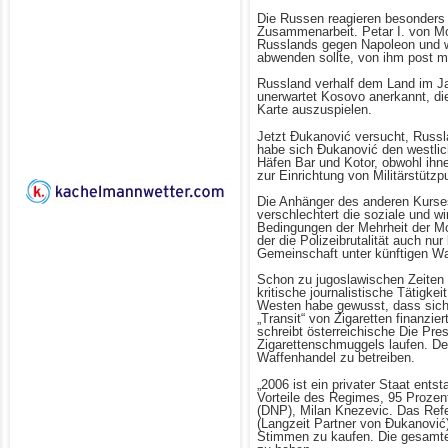
Die Russen reagieren besonders e
Zusammenarbeit. Petar I. von Mon
Russlands gegen Napoleon und wa
abwenden sollte, von ihm post m
Russland verhalf dem Land im J
unerwartet Kosovo anerkannt, di
Karte auszuspielen.
Jetzt Ðukanović versucht, Russ
habe sich Ðukanović den westlic
Häfen Bar und Kotor, obwohl ih
zur Einrichtung von Militärstütz
Die Anhänger des anderen Kurses
verschlechtert die soziale und wi
Bedingungen der Mehrheit der Mon
der die Polizeibrutalität auch nu
Gemeinschaft unter künftigen Waf
Schon zu jugoslawischen Zeiten 
kritische journalistische Tätigke
Westen habe gewusst, dass sich 
„Transit“ von Zigaretten finanz
schreibt österreichische Die Pre
Zigarettenschmuggels laufen. Der
Waffenhandel zu betreiben.
„2006 ist ein privater Staat ent
Vorteile des Regimes, 95 Prozen
(DNP), Milan Knezevic. Das Ref
(Langzeit Partner von Ðukanović
Stimmen zu kaufen. Die gesamte 