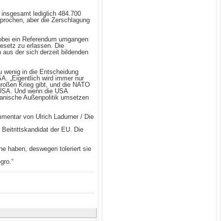
insgesamt lediglich 484.700
sprochen, aber die Zerschlagung
, wobei ein Referendum umgangen
setz zu erlassen. Die
 aus der sich derzeit bildenden
u wenig in die Entscheidung
SA. „Eigentlich wird immer nur
großen Krieg gibt, und die NATO
n USA. Und wenn die USA
ikanische Außenpolitik umsetzen
mentar von Ulrich Ladurner / Die
Beitrittskandidat der EU. Die
he haben, deswegen toleriert sie
gro.“