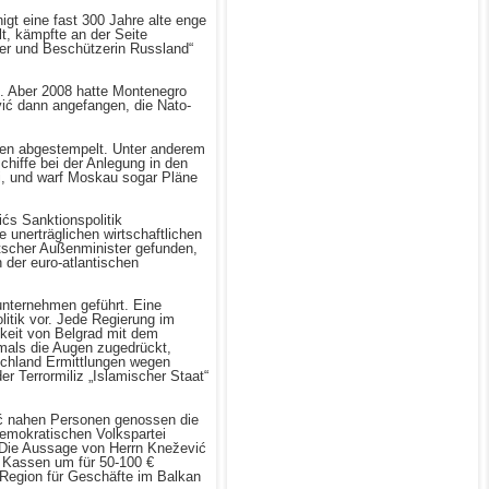
gt eine fast 300 Jahre alte enge
lt, kämpfte an der Seite
ter und Beschützerin Russland“
. Aber 2008 hatte Montenegro
ić dann angefangen, die Nato-
den abgestempelt. Unter anderem
hiffe bei der Anlegung in den
i, und warf Moskau sogar Pläne
ćs Sanktionspolitik
e unerträglichen wirtschaftlichen
utscher Außenminister gefunden,
n der euro-atlantischen
unternehmen geführt. Eine
olitik vor. Jede Regierung im
keit von Belgrad mit dem
amals die Augen zugedrückt,
tschland Ermittlungen wegen
r Terrormiliz „Islamischer Staat“
ović nahen Personen genossen die
Demokratischen Volkspartei
 Die Aussage von Herrn Knežević
e Kassen um für 50-100 €
 Region für Geschäfte im Balkan