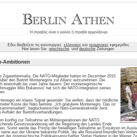
Ή στραβός είναι ο γιαλός ή στραβά αρμενίζουμε
Εδω διαβαζετε τις καινουργιες
ελληνικες
και
γερμανικες
εφημεριδες
Hier lesen Sie
griechische
und
deutsche
Zeitungen
to-Ambitionen
e Zigarettenmafia: Die NATO-Mitglieder hatten im Dezember 2015
über den Beitritt Montenegros zur Allianz aufzunehmen. Die
h eineinhalb bis zwei Jahre dauern. Der montenegrinische
hmuggler Milo Ðukanović hat sich die NATO-Integration seines
ben
tenegro ein klares Signal gesendet: Sie wollen, dass der nördliche
meter Küste der Nato beitrete. „Ich gratuliere Montenegro. Das ist
usammenarbeit“, beglückwünschte Nato-Generalsekretär Jens
 Auftakt der Beitrittsverhandlungen.
n künftig zur Teilnahme an Militäroperationen der NATO
chende Gesetzesänderung will die Regierung des Landes Ende
. Somit werde das Prinzip der freiwilligen Teilnahme an Einsätzen im Ausland
seine aus der Ukraine bekannte Politik, die alle Russland-freundlichen Verbi
ert der österreichische Politikwissenschaftler Stefan Haderer in der Wiener Ze