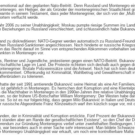
motional auf den geplanten Nato-Beitritt. Denn Russland und Montenegro eini
tenegro, ein Heiliger, der als Gründer der montenegrinischen Staatlichkeit gi
rnte in seinem Testament, dass jeder Montenegriner, der sich von der „Mut
ortem verflucht werde.
ahr 2006 zu seiner Unabhängigkeit; Moskau pumpte riesige Summen ins Land
e Beziehungen zu Russland verschlechtert, und schlussendlich habe Ðukanov
land zu diskreditieren: NATO-Gegner werden automatisch zu Russland-Freun
hen Russland-Sanktionen angeschlossen. Noch hinderte er russische Kriegssc
nen das Recht darauf im Sinne von entsprechenden Abkommen vorbehalten se
punkten in Montenegro vor.
, Rentner und Jugendliche, protestieren gegen einen NATO-Beitritt. Ðukanovi
rtschaftliche Lage im Land. Die Proteste richteten sich deshalb auch gegen di
tenegriner. Brutale Polizeieinsätze sind die Antwort. Noch hat sich kein de
r kommentiert. Offenkundig ist Kriminalität, Wahlbetrug und Gewaltherrschaft i
fenbrüdern zu tolerieren.
hatte der seit 1991 amtierende Ðukanović seine Heimat als eine Art Familien
it ist gefährlich in Montenegro. Es herrschen dort Korruption und eine Klientelp
die Machthaber in Montenegro in den 1990er-Jahren ihre relative Unabhängig
ierten, so der frühere US-Botschafter William Montgomery: Der Westen habe d
sse. So ist es nur folgerichtig, dass gegen Milo Ðukanović in Italien und Deu
 russische Abgeordnete Franz Klinzewitsch warf ihm kürzlich sogar vor, mit de
standen, der in Kriminalität und Korruption erstickte. Fünf Prozent der Ðukan
t standen aber am Rande der gesellschaftlichen Existenz“, so den Chef der 
erendum zur Gründung Montenegros verlief unter zweifelhaften Bedingungen.
), war besonders auch in einer Sache sehr interessant: Man bildete Schwarz
Montenegro Unabhängigkeit war erkauft, um noch eine kontrollierbare Mafia