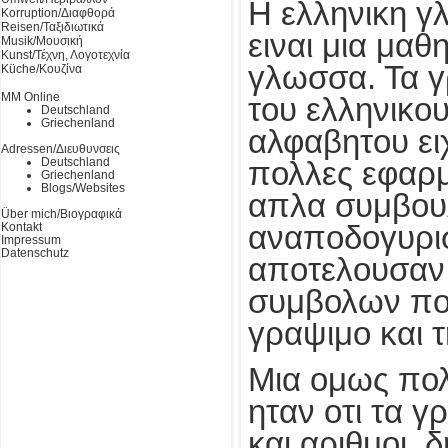
Η ελληνικη 
Korruption/Διαφθορά
Reisen/Ταξιδιωτικά
ειναι μια μαθ
Musik/Μουσική
Kunst/Τέχνη, Λογοτεχνία
γλωσσα. Τα 
Küche/Κουζίνα
MM Online
του ελληνικο
Deutschland
Griechenland
αλφαβητου ει
Adressen/Διευθυνσεις
Deutschland
πολλες εφαρμ
Griechenland
Blogs/Websites
απλα συμβου
Über mich/Βιογραφικά
Kontakt
αναποδογυρισ
Impressum
Datenschutz
αποτελουσαν 
συμβολων πο
γραψιμο και τ
Μια ομως πολ
ηταν οτι τα 
και αριθμοι, 