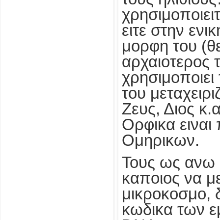
χρησιμοποιειτ
ειτε στην ενι
μορφη του (θε
αρχαιοτερος 
χρησιμοποιει 
του μεταχειρι
Ζευς, Διος κ.α
Ορφικα ειναι
Ομηρικων.
Τους ως ανω
καποιος να μ
μικροκοσμο, 
κωδικα των ε