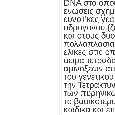
DNA στο οποι
ενωσεις σχημ
ευνο’ι’κες γε
υδρογονου (ζ
και στους δυ
πολλαπλασιαζ
ελικες στις ο
σειρα τετραδ
αμινοξεων απ
του γενετικου
την Τετρακτυ
των πυρηνικω
το βασικοτερο
κωδικα και ε