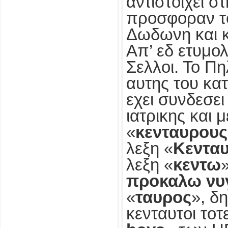
αντιστοιχει σ
προσφοραν το
Δωδωνη και κ
Απ’ εδ ετυμολ
Σελλοι. Το Πη
αυτης του κα
εχει συνδεσει
ιατρικης και 
«
κενταυρους
λεξη «
Κεντα
λεξη «
κεντω
προκαλω νυ
«
ταυρος
», δ
κενταυτοι τοτ