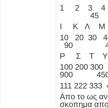
1 2 3 
45
Ι Κ Λ 
10 20 30 
90 4
P Σ Τ 
100 200 300 
900 450
111 222 333
Απο το ως αν
σκοπημα απο