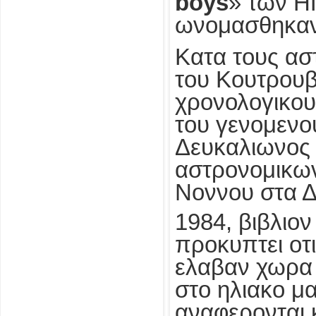
boys
» των Η
ωνομασθηκαν
Κατα τους ασ
του Κουτρουβε
χρονολογικου
του γενομενο
Δευκαλιωνος 
αστρονομικων
Νοννου στα Δ
1984, βιβλιον
προκυπτει οτι
ελαβαν χωρα 
στο ηλιακο μα
αναφερονται 