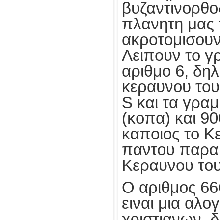
βυζαντινορθο
πλανητη μας 
ακροτομισουν
Λειπουν το γ
αριθμο 6, δη
κεραυνου του
S και τα γρα
(κοπα) και 90
καποιος το Κ
παντου παρα
Κεραυνου του
Ο αριθμος 666
ειναι μια αλο
χριστιανων, δ