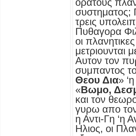
ορατους πλαν
συστηματος; 
τρεις υπολει
Πυθαγορα Φιλο
οι πλανητικε
μετριουνται μ
Αυτον τον πυ
συμπαντος τ
Θεου Δια
» ‘η
«
Βωμο, Δεσμ
και τον θεωρ
γυρω απο τον
η Αντι-Γη ‘η 
Ηλιος, οι Πλα