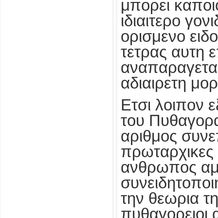
μπορει καποι
ιδιαιτερο γονι
ορισμενο ειδ
τετρας αυτη 
αναπαραγεται
αδιαιρετη μορ
Ετσι λοιπον ε
του Πυθαγορ
αριθμος συνεπ
πρωταρχικες 
ανθρωπος αμ
συνειδητοποι
την θεωρια τ
πυθαγορειοι 