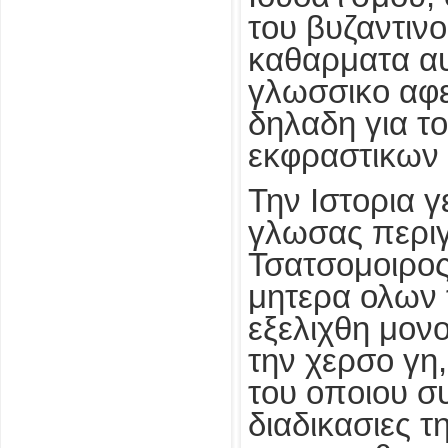
του βυζαντιν
καθαρματα αυ
γλωσσικο αφ
δηλαδη για τ
εκφραστικων 
Την Ιστορια 
γλωσας περιγ
Τσατσομοιρος
μητερα ολων
εξελιχθη μονο
την χερσο γη
του οποιου σ
διαδικασιες τ