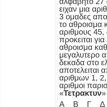
αλφαβητο 27
ειχαν μια αρι
3 ομαδες απο
το αθροισμα 
αριθμους 45, 
προκειται γι
αθροισμα καθ
μεγαλυτερο α
δεκαδα στο ε
αποτελειται 
αριθμων 1, 2,
αριθμοι παρι
«
Τετρακτυν
»
Α Β Γ Δ