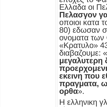
Ελλαδα οι Πε
Πελασγον γα
οποιοι κατα τ
80) εδωσαν σ
ονοματα των
«Κρατυλο» 4
διαβαζουμε: 
μεγαλυτερη 
προερχομενη
εκεινη που 
πραγματα, ω
ορθα
».
Η ελληνικη γ