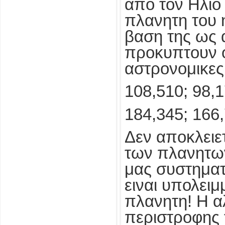
απο τον Ηλιο 
πλανητη του 
βαση της ως 
προκυπτουν ο
αστρονομικες
108,510; 98,1
184,345; 166,
Δεν αποκλειετ
των πλανητων
μας συστηματ
ειναι υπολει
πλανητη! Η α
περιστροφης 