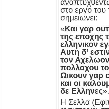
αναπτυχθεντ
στο εργο του
σημειωνει:
«
Και γαρ ουτ
της εποχης 
ελληνικον εγ
Αυτη δ’ εστι
τον Αχελωον
πολλαχου το
Ωικουν γαρ ο
και οι καλου
δε Ελληνες
»
Η Σελλα (Εφι