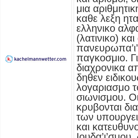
μια αριθμητικ
καθε λεξη ητα
ελληνικο αλφ
(λατινικο) κα
πανευρωπα’ι’κ
παγκοσμιο. Γι
διαχρονικα απ
δηθεν ειδικο
λογαριασμο τ
σιωνισμου. Οι
κρυβονται δι
των υπουργει
και κατευθυν
Ιουδα’ι’σμου