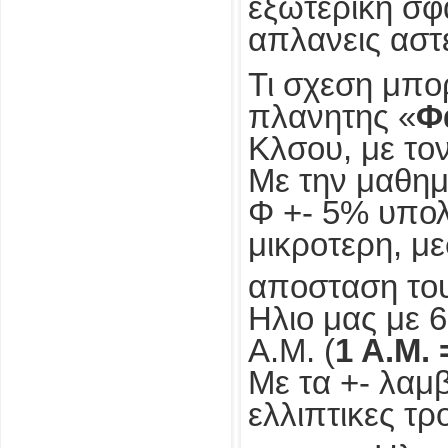
εξωτερικη σφ
απλανεις αστ
Τι σχεση μπο
πλανητης «
Φ
Κλσου, με το
Με την μαθημ
Φ +- 5% υπολ
μικροτερη, μ
αποσταση το
Ηλιο μας με 6
Α.Μ. (
1 Α.Μ. 
Με τα +- λαμβ
ελλιπτικες τ