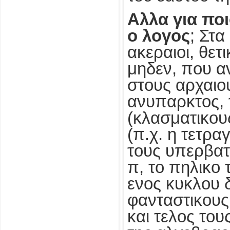
Αλλα για ποι
ο λογος
; Στ
ακεραιοι, θετι
μηδεν, που αν
στους αρχαιο
ανυπαρκτος, 
(κλασματικου
(π.χ. η τετρα
τους υπερβατ
π, το πηλικο 
ενος κυκλου δ
φανταστικους
και τελος το