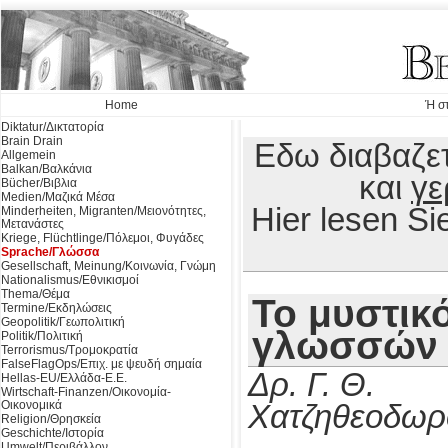
Home
Ή στ
Diktatur/Δικτατορία
Brain Drain
Εδω διαβαζετ
Allgemein
Balkan/Βαλκάνια
και
γε
Bücher/Βιβλια
Medien/Μαζικά Μέσα
Hier lesen S
Minderheiten, Migranten/Μειονότητες,
Μετανάστες
Kriege, Flüchtlinge/Πόλεμοι, Φυγάδες
Sprache/Γλώσσα
Gesellschaft, Meinung/Κοινωνία, Γνώμη
Nationalismus/Εθνικισμοί
Thema/Θέμα
Το μυστικ
Termine/Εκδηλώσεις
Geopolitik/Γεωπολιτική
γλωσσών
Politik/Πολιτική
Terrorismus/Τρομοκρατία
FalseFlagOps/Επιχ. με ψευδή σημαία
Δρ. Γ. Θ.
Hellas-EU/Ελλάδα-Ε.Ε.
Wirtschaft-Finanzen/Οικονομία-
Οικονομικά
Χατζηθεοδωρ
Religion/Θρησκεία
Geschichte/Ιστορία
Umwelt/Περιβάλλον