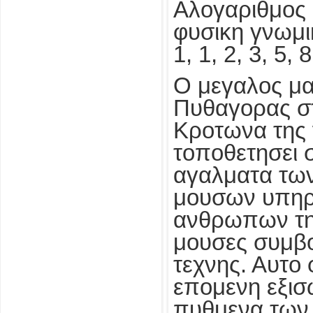
Αλογαριθμος 
φυσικη γνωμι
1, 1, 2, 3, 5,
Ο μεγαλος μα
Πυθαγορας στ
Κροτωνα της ν
τοποθετησει 
αγαλματα των
μουσων υπηρξ
ανθρωπων της
μουσες συμβο
τεχνης. Αυτο 
επομενη εξισ
πυθμενα των