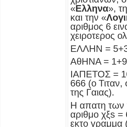
«
Ελληνα
», τ
και την «
Λογι
αριθμος 6 ειν
χειροτερος ο
ΕΛΛΗΝ = 5+3
ΑθΗΝΑ = 1+9+
ΙΑΠΕΤΟΣ = 1
666 (ο Τιταν,
της Γαιας).
Η απατη των 
αριθμο χξs = 6
εκτο γραμμα 