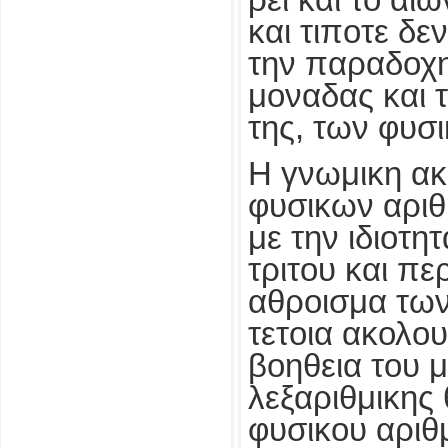
ρει και το αιω
και τιποτε δ
την παραδοχη
μοναδας και
της, των φυσ
Η γνωμικη ακο
φυσικων αριθ
με την ιδιοτη
τριτου και πε
αθροισμα τω
τετοια ακολου
βοηθεια του 
λεξαριθμικης
φυσικου αριθ