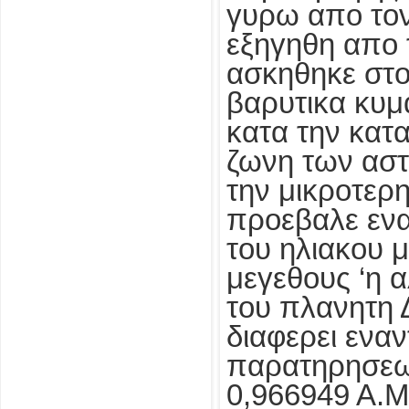
γυρω απο τον
εξηγηθη απο 
ασκηθηκε στο
βαρυτικα κυμ
κατα την κατ
ζωνη των αστ
την μικροτερ
προεβαλε εν
του ηλιακου 
μεγεθους ‘η 
του πλανητη 
διαφερει ενα
παρατηρησεων
0,966949 Α.Μ