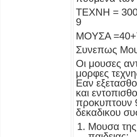
ΤΕΧΝΗ = 300
9
ΜΟΥΣΑ =40+7
Συνεπως Μου
Οι μουσες αν
μορφες τεχνη
Εαν εξετασθο
και εντοπισθο
προκυπτουν 9
δεκαδικου συ
Μουσα της 
παιδειας: