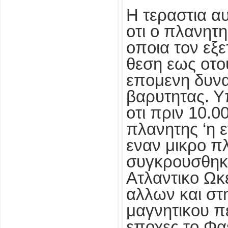
Η τεραστια αυ
οτι ο πλανητη
οποια τον εξ
θεση εως οτο
επομενη δυνα
βαρυτητας. Υ
οτι πριν 10.0
πλανητης ‘η 
εναν μικρο π
συγκρουσθηκε
Ατλαντικο Ωκ
αλλων και στ
μαγνητικου π
εποχες το Φα