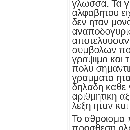
γλωσσα. Τα γ
αλφαβητου ει
δεν ηταν μον
αναποδογυρισ
αποτελουσαν 
συμβολων πο
γραψιμο και 
πολυ σημαντικ
γραμματα ητα
δηλαδη καθε γ
αριθμητικη αξ
λεξη ηταν και
Το αθροισμα 
προσθεση ολ