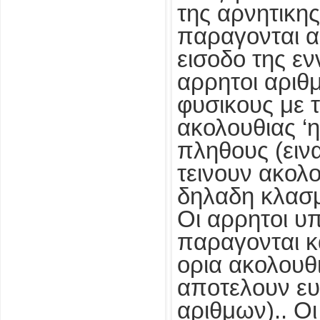
της αρνητικης
παραγονται α
εισοδο της εν
αρρητοι αριθ
φυσικους με τ
ακολουθιας ‘
πληθους (εινα
τεινουν ακολ
δηλαδη κλασ
Οι αρρητοι υπ
παραγονται κα
ορια ακολουθ
αποτελουν ευ
αριθμων).. Οι