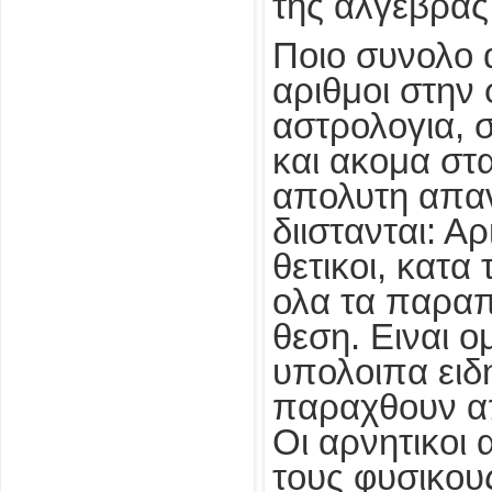
της αλγεβρας
Ποιο συνολο 
αριθμοι στην 
αστρολογια, σ
και ακομα στ
απολυτη απαν
διιστανται: Αρ
θετικοι, κατα 
ολα τα παραπ
θεση. Ειναι ο
υπολοιπα ειδ
παραχθουν απ
Οι αρνητικοι
τους φυσικους