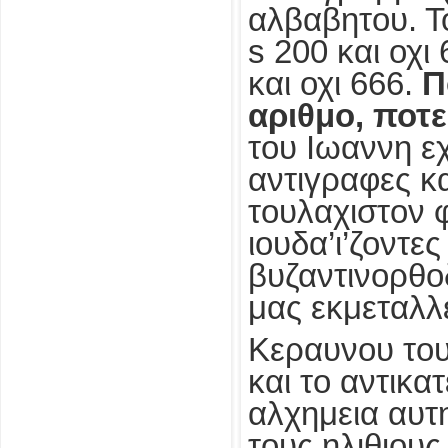
αλβαβητου. Το 
s 200 και οχι
και οχι 666.
Π
αριθμο, ποτε 
του Ιωαννη ε
αντιγραφες κ
τουλαχιστον φ
ιουδα’ι’ζοντε
βυζαντινορθο
μας εκμεταλλ
Κεραυνου του 
και το αντικα
αλχημεια αυτη
τους ηλιθιους